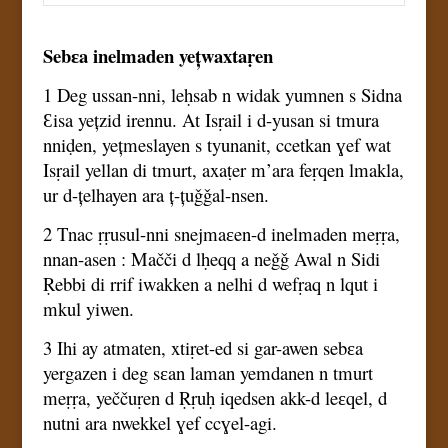
Sebɛa inelmaden yețwaxtaṛen
1 Deg ussan-nni, leḥsab n widak yumnen s Sidna
Ɛisa yețzid irennu. At Isṛail i d-yusan si tmura
nniḍen, yețmeslayen s tyunanit, ccetkan ɣef wat
Isṛail yellan di tmurt, axaṭer m’ara feṛqen lmakla,
ur d-țelhayen ara ț-țuǧǧal-nsen.
2 Tnac ṛṛusul-nni snejmaɛen-d inelmaden meṛṛa,
nnan-asen : Mačči d lḥeqq a neǧǧ Awal n Sidi
Ṛebbi di rrif iwakken a nelhi d wefṛaq n lqut i
mkul yiwen.
3 Ihi ay atmaten, xtiṛet-ed si gar-awen sebɛa
yergazen i deg sɛan laman yemdanen n tmurt
meṛṛa, yeččuṛen d Ṛṛuḥ iqedsen akk-d leɛqel, d
nutni ara nwekkel ɣef ccɣel-agi.