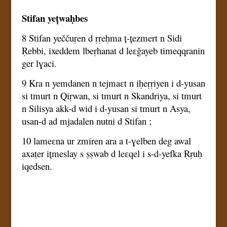
Stifan yețwaḥbes
8 Stifan yeččuṛen d ṛṛeḥma ț-țezmert n Sidi
Ṛebbi, ixeddem lbeṛhanat d leɛǧayeb timeqqranin
ger lɣaci.
9 Kra n yemdanen n tejmaɛt n iḥeṛṛiyen i d-yusan
si tmurt n Qiṛwan, si tmurt n Skandriya, si tmurt
n Silisya akk-d wid i d-yusan si tmurt n Asya,
usan-d ad mjadalen nutni d Stifan ;
10 lameɛna ur zmiren ara a t-ɣelben deg awal
axaṭer ițmeslay s ṣṣwab d leɛqel i s-d-yefka Ṛṛuḥ
iqedsen.