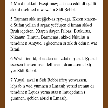
4 Ma d nukkni, lweqt-nneɣ a t-nesɛeddi di tẓallit
akk-d uselmed n wawal n Sidi Ṛebbi.
5 Tajmaɛt akk iɛeǧǧeb-as ṛṛay-agi. Kkren xtaṛen-
d Stifan yellan d argaz yeččuṛen d liman akk-d
Ṛṛuḥ iqedsen. Xtaṛen daɣen Filbas, Brukurus,
Nikanur, Timun, Barmenas, akk-d Nikulus n
temdint n Antyuc, i gkecmen si zik di ddin n wat
Isṛail.
6 Wwin-ten-id, sbedden-ten zdat n ṛṛusul. Ṛṛusul
ssersen ifassen-nsen fell-asen, dɛan-asen s lxiṛ
ɣer Sidi Ṛebbi.
7 Yuɣal, awal n Sidi Ṛebbi iffeɣ yețwassen,
leḥsab n wid yumnen s Lmasiḥ yețzid irennu di
temdint n Lquds yerna aṭas n lmuqedmin i
gumnen, qeblen abrid n Lmasiḥ.