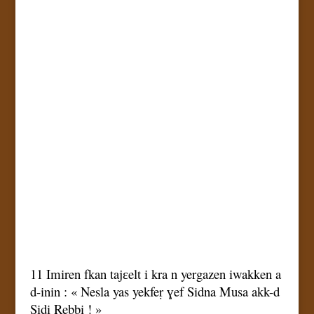
11 Imiren fkan tajɛelt i kra n yergazen iwakken a
d-inin : « Nesla yas yekfeṛ ɣef Sidna Musa akk-d
Sidi Ṛebbi ! »