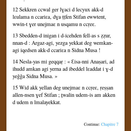
12 Sekkren ccwal ger lɣaci d lecyux akk-d
lɛulama n ccariɛa, dɣa ṭṭfen Stifan ewwtent,
wwin-t ɣer unejmaɛ n usqamu n ccṛeɛ.
13 Sbedden-d inigan i d-icehden fell-as s ẓẓur,
nnan-d : Argaz-agi, yezga yekkat deg wemkan-
agi iqedsen akk-d ccariɛa n Sidna Musa !
14 Nesla-yas mi geqqaṛ : « Ɛisa-nni Anaṣari, ad
ihudd amkan agi yerna ad ibeddel lɛaddat i ɣ-d
yeǧǧa Sidna Musa. »
15 Wid akk yellan deg unejmaɛ n ccṛeɛ, ṛeṣṣan
allen-nsen ɣef Stifan ; țwalin udem-is am akken
d udem n lmalayekkat.
Continue:
Chapitre 7