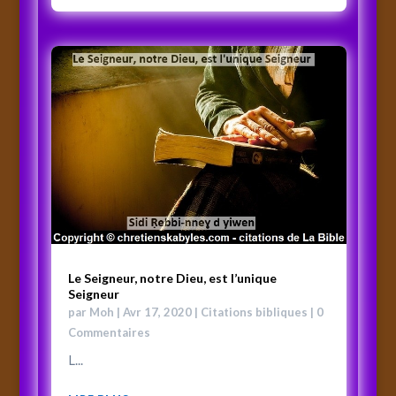
Le Seigneur, notre Dieu, est l’unique
Seigneur
par
Moh
|
Avr 17, 2020
|
Citations bibliques
| 0
Commentaires
L...