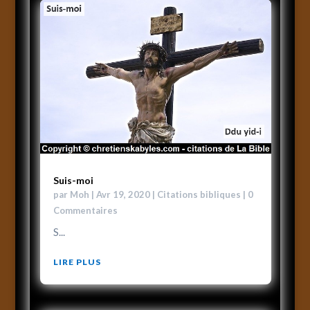
Suis-moi
par
Moh
|
Avr 19, 2020
|
Citations bibliques
| 0
Commentaires
S...
LIRE PLUS