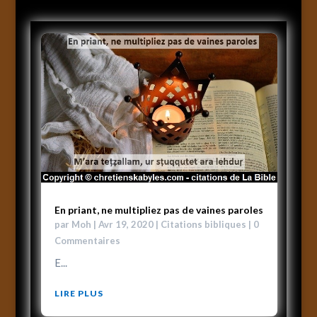
En priant, ne multipliez pas de vaines paroles
par
Moh
|
Avr 19, 2020
|
Citations bibliques
| 0
Commentaires
E...
LIRE PLUS