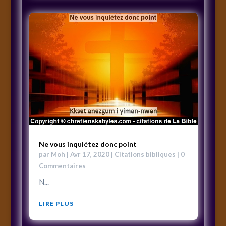
Ne vous inquiétez donc point
par
Moh
|
Avr 17, 2020
|
Citations bibliques
| 0
Commentaires
N...
LIRE PLUS