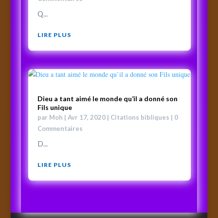
Q...
LIRE PLUS
Dieu a tant aimé le monde qu’il a donné son
Fils unique
par
Moh
|
Avr 17, 2020
|
Citations bibliques
| 0
Commentaires
D...
LIRE PLUS