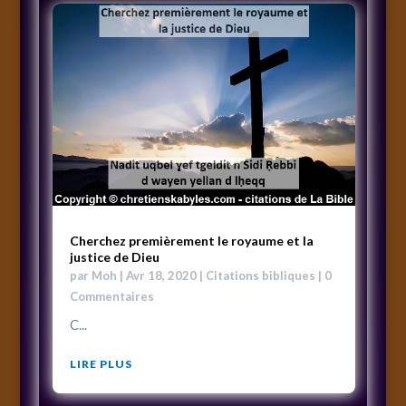
Cherchez premièrement le royaume et la
justice de Dieu
par
Moh
|
Avr 18, 2020
|
Citations bibliques
| 0
Commentaires
C...
LIRE PLUS