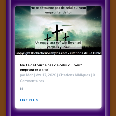
Ne te détourne pas de celui qui veut
emprunter de toi
par
Moh
|
Avr 17, 2020
|
Citations bibliques
| 0
Commentaires
N...
LIRE PLUS