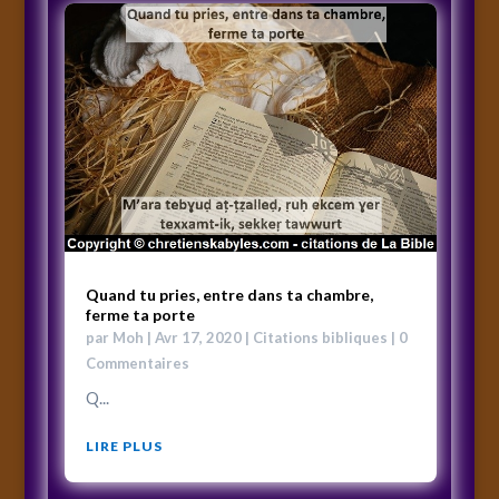
Quand tu pries, entre dans ta chambre,
ferme ta porte
par
Moh
|
Avr 17, 2020
|
Citations bibliques
| 0
Commentaires
Q...
LIRE PLUS