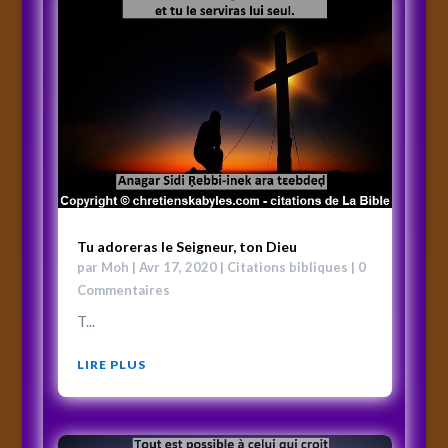
Tu adoreras le Seigneur, ton Dieu
par
Moh
|
Avr 17, 2020
|
Citations bibliques
| 0
Commentaires
T...
LIRE PLUS