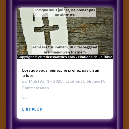
Lorsque vous jeûnez, ne prenez pas un air
triste
par
Moh
|
Avr 17, 2020
|
Citations bibliques
| 0
Commentaires
L...
LIRE PLUS