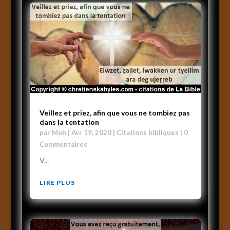
Veillez et priez, afin que vous ne tombiez pas
dans la tentation
par
Moh
|
Avr 19, 2020
|
Citations bibliques
| 0
Commentaires
V...
LIRE PLUS