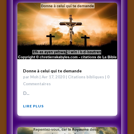
Donne à celui qui te demande
par
Moh
|
Avr 17, 2020
|
Citations bibliques
| 0
Commentaires
D...
LIRE PLUS