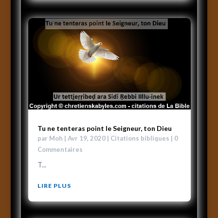
Tu ne tenteras point le Seigneur, ton Dieu
par
Moh
|
Avr 19, 2020
|
Citations bibliques
| 0
Commentaires
T...
LIRE PLUS