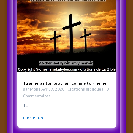
Tu aimeras ton prochain comme toi-même
par
Moh
|
Avr 17, 2020
|
Citations bibliques
| 0
Commentaires
T...
LIRE PLUS