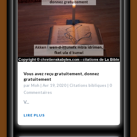
Vous avez reçu gratuitement, donnez
gratuitement
par
Moh
|
Avr 19, 2020
|
Citations bibliques
| 0
Commentaires
V...
LIRE PLUS