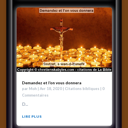
Demandez et l’on vous donnera
par
Moh
|
Avr 18, 2020
|
Citations bibliques
| 0
Commentaires
D...
LIRE PLUS