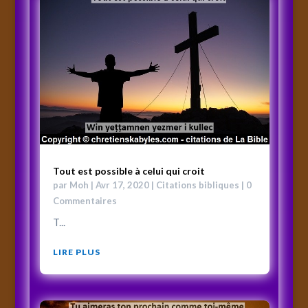
Tout est possible à celui qui croit
par
Moh
|
Avr 17, 2020
|
Citations bibliques
| 0
Commentaires
T...
LIRE PLUS