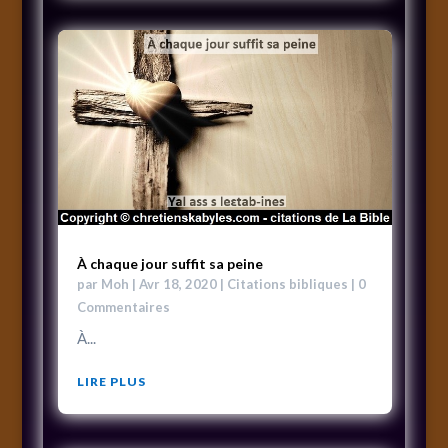
À chaque jour suffit sa peine
par
Moh
|
Avr 18, 2020
|
Citations bibliques
| 0
Commentaires
À...
LIRE PLUS