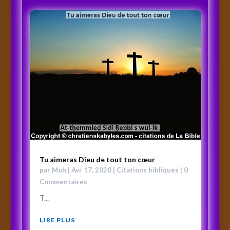
Tu aimeras Dieu de tout ton cœur
par
Moh
|
Avr 17, 2020
|
Citations bibliques
| 0
Commentaires
T...
LIRE PLUS