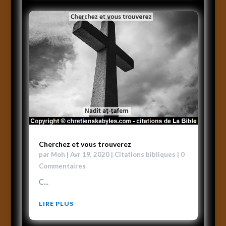
Cherchez et vous trouverez
par
Moh
|
Avr 19, 2020
|
Citations bibliques
| 0
Commentaires
C...
LIRE PLUS