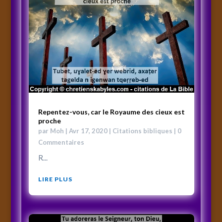
Repentez-vous, car le Royaume des cieux est
proche
par
Moh
|
Avr 17, 2020
|
Citations bibliques
| 0
Commentaires
R...
LIRE PLUS