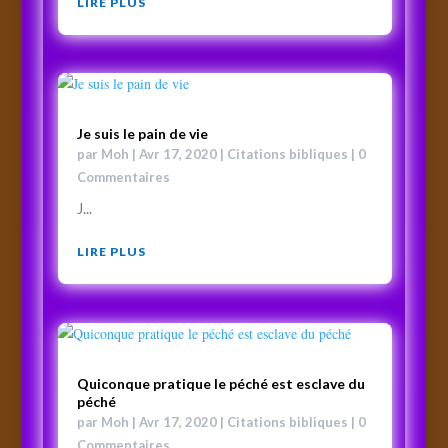
LIRE PLUS
Je suis le pain de vie
par
Moh
|
Avr 17, 2020
|
Citations bibliques
| 0
Commentaires
J...
LIRE PLUS
Quiconque pratique le péché est esclave du
péché
par
Moh
|
Avr 17, 2020
|
Citations bibliques
| 0
Commentaires