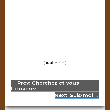
[social_warfare]
←
Prev: Cherchez et vous
trouverez
Next: Suis-moi
→