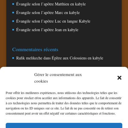
Évangile selon l’apôtre Matthieu en kabyle
Évangile selon l’apôtre Marc en kabyle
Évangile selon l’apôtre Luc en langue Kabyle
Évangile selon l’apôtre Jean en kabyle
Commentaires récents
Rafik melikeche
dans
Épître aux Colossiens en kabyle
Gérer le consentement aux
Pages
cookies
Accueil
Pour offrir les meilleures expériences, nous utilisons des technologies telles que les
Chaine TV CNA
cookies pour stocker et/ou accéder aux informations des appareils. Le fait de consentir
à ces technologies nous permettra de traiter des données telles que le comportement de
Politique de confidentialité
navigation ou les ID uniques sur ce site. Le fait de ne pas consentir ou de retirer son
Politique de cookies (UE)
consentement peut avoir un effet négatif sur certaines caractéristiques et fonctions.
Téléchargement