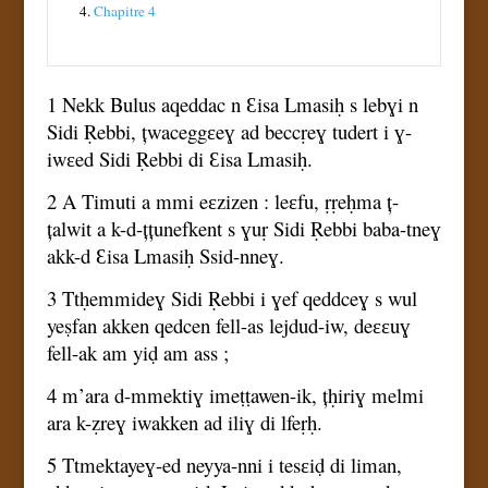
4.
Chapitre 4
1 Nekk Bulus aqeddac n Ɛisa Lmasiḥ s lebɣi n
Sidi Ṛebbi, țwaceggɛeɣ ad beccṛeɣ tudert i ɣ-
iwɛed Sidi Ṛebbi di Ɛisa Lmasiḥ.
2 A Timuti a mmi eɛzizen : leɛfu, ṛṛeḥma ț-
țalwit a k-d-țțunefkent s ɣuṛ Sidi Ṛebbi baba-tneɣ
akk-d Ɛisa Lmasiḥ Ssid-nneɣ.
3 Ttḥemmideɣ Sidi Ṛebbi i ɣef qeddceɣ s wul
yeṣfan akken qedcen fell-as lejdud-iw, deɛɛuɣ
fell-ak am yiḍ am ass ;
4 m’ara d-mmektiɣ imeṭṭawen-ik, țḥiriɣ melmi
ara k-ẓreɣ iwakken ad iliɣ di lfeṛḥ.
5 Ttmektayeɣ-ed neyya-nni i tesɛiḍ di liman,