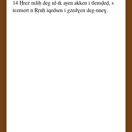
14 Ḥrez mliḥ deg ul-ik ayen akken i tlemḍeḍ, s
tezmert n Ṛṛuḥ iqedsen i gzedɣen deg-nneɣ.