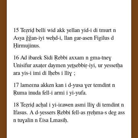
15 Teẓriḍ belli wid akk yellan yid-i di tmurt n
Asya ǧǧan-iyi weḥd-i, llan gar-asen Figilus d
Ḥirmujinus.
16 Ad ibarek Sidi Ṛebbi axxam n gma-tneɣ
Unisifur axaṭer daymen yețṣebbiṛ-iyi, ur yessetḥa
ara yis-i imi di lḥebs i lliɣ ;
17 lameɛna akken kan i d-yusa ɣer temdint n
Ṛuma inuda fell-i armi i yi-yufa.
18 Teẓriḍ acḥal i yi-iɛawen asmi lliɣ di temdint n
Ifasus. A d-yessers Ṛebbi fell-as ṛṛeḥma-s deg ass
n tuɣalin n Ɛisa Lmasiḥ.