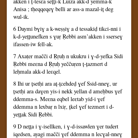
akken i ț-tesɛa sețți-k Luiza akk-d yemma-k
Anisa ; tḥeqqeqeɣ belli ar ass-a mazal-iț deg
wul-ik.
6 Daymi bɣiɣ a k-weṣṣiɣ a d tessakiḍ tikci-nni i
k-d-yețțunefken s ɣuṛ Ṛebbi asm’akken i sserseɣ
ifassen-iw fell-ak.
7 Axaṭer mačči d Ṛṛuḥ n ukukru i ɣ-d-yefka Sidi
Ṛebbi meɛna d Ṛṛuḥ yeččuṛen ț-țazmert d
leḥmala akk-d leɛqel.
8 Ihi ur țsetḥi ara aț-țcehdeḍ ɣef Ssid-nneɣ, ur
țsetḥi ara daɣen yis-i nekk yellan d ameḥbus ɣef
ddemma-s. Meɛna eqbel leɛtab yid-i ɣef
ddemma n lexbaṛ n lxiṛ, țkel ɣef tezmert i d-
yețțak Sidi Ṛebbi.
9 D nețța i ɣ-isellken, i ɣ-d-issawlen ɣer tudert
iqedsen, ayagi mačči ɣef ddemma n lecɣal-nneɣ