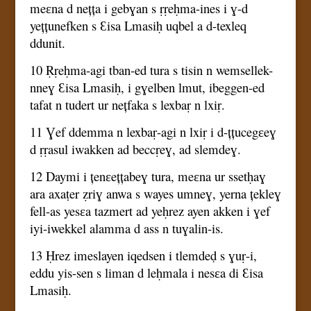
meɛna d nețța i gebɣan s ṛṛeḥma-ines i ɣ-d
yețțunefken s Ɛisa Lmasiḥ uqbel a d-texleq
ddunit.
10 Ṛṛeḥma-agi tban-ed tura s tisin n wemsellek-
nneɣ Ɛisa Lmasiḥ, i gɣelben lmut, ibeggen-ed
tafat n tudert ur nețfaka s lexbaṛ n lxiṛ.
11 Ɣef ddemma n lexbaṛ-agi n lxiṛ i d-țțucegɛeɣ
d ṛṛasul iwakken ad beccṛeɣ, ad slemdeɣ.
12 Daymi i țenɛețțabeɣ tura, meɛna ur ssetḥaɣ
ara axaṭer ẓriɣ anwa s wayes umneɣ, yerna țekleɣ
fell-as yesɛa tazmert ad yeḥrez ayen akken i ɣef
iyi-iwekkel alamma d ass n tuɣalin-is.
13 Ḥrez imeslayen iqedsen i tlemdeḍ s ɣuṛ-i,
eddu yis-sen s liman d leḥmala i nesɛa di Ɛisa
Lmasiḥ.