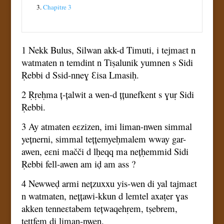
3.
Chapitre 3
1 Nekk Bulus, Silwan akk-d Timuti, i tejmaɛt n
watmaten n temdint n Tiṣalunik yumnen s Sidi
Ṛebbi d Ssid-nneɣ Ɛisa Lmasiḥ.
2 Ṛṛeḥma ț-țalwit a wen-d țțunefkent s ɣuṛ Sidi
Ṛebbi.
3 Ay atmaten eɛzizen, imi liman-nwen simmal
yețnerni, simmal tețțemyeḥmalem wway gar-
awen, eɛni mačči d lḥeqq ma nețḥemmid Sidi
Ṛebbi fell-awen am iḍ am ass ?
4 Newweḍ armi nețzuxxu yis-wen di yal tajmaɛt
n watmaten, nețțawi-kkun d lemtel axaṭer ɣas
akken tenneɛtabem tețwaqehṛem, tṣebrem,
teṭṭfem di liman-nwen.