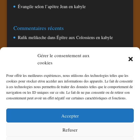
Évangile selon l’apôtre Jean en kabyle
Commentaires récents
Rafik melikeche
dans
Épître aux Colossiens en kabyle
Gérer le consentement aux
Pages
cookies
Accueil
Pour offrir les meilleures expériences, nous utilisons des technologies telles que les
Chaine TV CNA
cookies pour stocker et/ou accéder aux informations des appareils. Le fait de consentir
à ces technologies nous permettra de traiter des données telles que le comportement de
Politique de confidentialité
navigation ou les ID uniques sur ce site. Le fait de ne pas consentir ou de retirer son
Politique de cookies (UE)
consentement peut avoir un effet négatif sur certaines caractéristiques et fonctions.
Téléchargement
Accepter
Refuser