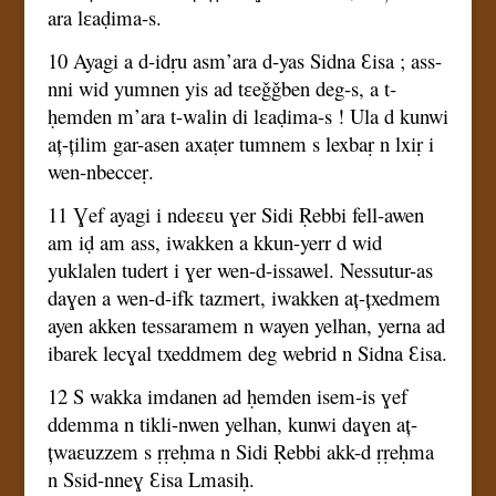
ara lɛaḍima-s.
10 Ayagi a d-idṛu asm’ara d-yas Sidna Ɛisa ; ass-
nni wid yumnen yis ad tɛeǧǧben deg-s, a t-
ḥemden m’ara t-walin di lɛaḍima-s ! Ula d kunwi
aț-țilim gar-asen axaṭer tumnem s lexbaṛ n lxiṛ i
wen-nbecceṛ.
11 Ɣef ayagi i ndeɛɛu ɣer Sidi Ṛebbi fell-awen
am iḍ am ass, iwakken a kkun-yerr d wid
yuklalen tudert i ɣer wen-d-issawel. Nessutur-as
daɣen a wen-d-ifk tazmert, iwakken aț-țxedmem
ayen akken tessaramem n wayen yelhan, yerna ad
ibarek lecɣal txeddmem deg webrid n Sidna Ɛisa.
12 S wakka imdanen ad ḥemden isem-is ɣef
ddemma n tikli-nwen yelhan, kunwi daɣen aț-
țwaɛuzzem s ṛṛeḥma n Sidi Ṛebbi akk-d ṛṛeḥma
n Ssid-nneɣ Ɛisa Lmasiḥ.