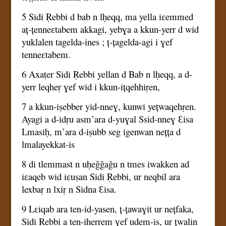
5 Sidi Ṛebbi d bab n lḥeqq, ma yella iɛemmed
aț-țenneɛtabem akkagi, yebɣa a kkun-yerr d wid
yuklalen tagelda-ines ; ț-țagelda-agi i ɣef
tenneɛtabem.
6 Axaṭer Sidi Ṛebbi yellan d Bab n lḥeqq, a d-
yerr leqheṛ ɣef wid i kkun-ițqehhiṛen,
7 a kkun-iṣebber yid-nneɣ, kunwi yețwaqehṛen.
Ayagi a d-idṛu asm’ara d-yuɣal Ssid-nneɣ Ɛisa
Lmasiḥ, m’ara d-iṣubb seg igenwan nețța d
lmalayekkat-is
8 di tlemmast n uḥeǧǧaǧu n tmes iwakken ad
iɛaqeb wid iɛuṣan Sidi Ṛebbi, ur neqbil ara
lexbaṛ n lxiṛ n Sidna Ɛisa.
9 Lɛiqab ara ten-id-yasen, ț-țawaɣit ur nețfaka,
Sidi Ṛebbi a ten-iḥeṛṛem ɣef udem-is, ur țwalin