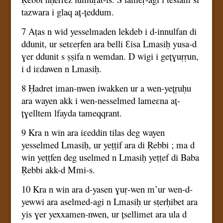
tazwara i glaq aț-țeddum.
7 Aṭas n wid yesselmaden lekdeb i d-innulfan di
ddunit, ur setɛeṛfen ara belli Ɛisa Lmasiḥ yusa-d
ɣer ddunit s ṣṣifa n wemdan. D wigi i gețɣuṛṛun,
i d iɛdawen n Lmasiḥ.
8 Ḥadret iman-nwen iwakken ur a wen-yețṛuḥu
ara wayen akk i wen-nesselmed lameɛna aț-
țɣelltem lfayda tameqqrant.
9 Kra n win ara iɛeddin tilas deg wayen
yesselmed Lmasiḥ, ur yeṭṭif ara di Ṛebbi ; ma d
win yeṭṭfen deg uselmed n Lmasiḥ yeṭṭef di Baba
Ṛebbi akk-d Mmi-s.
10 Kra n win ara d-yasen ɣuṛ-wen m’ur wen-d-
yewwi ara aselmed-agi n Lmasiḥ ur sṭerḥibet ara
yis ɣer yexxamen-nwen, ur țsellimet ara ula d