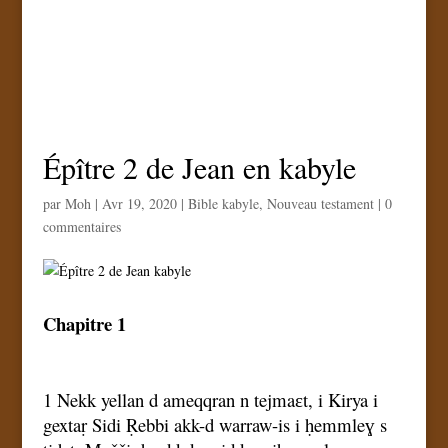
Épître 2 de Jean en kabyle
par
Moh
|
Avr 19, 2020
|
Bible kabyle
,
Nouveau testament
|
0
commentaires
Chapitre 1
1 Nekk yellan d ameqqran n tejmaɛt, i Kirya i
gextaṛ Sidi Ṛebbi akk-d warraw-is i ḥemmleɣ s