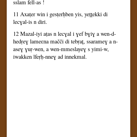
sslam fell-as !
11 Axaṭer win i gesṭerḥben yis, yețțekki di
lecɣal-is n diri.
12 Mazal-iyi aṭas n lecɣal i ɣef bɣiɣ a wen-d-
hedṛeɣ lameɛna mačči di tebṛaț, ssarameɣ a n-
aseɣ ɣuṛ-wen, a wen-mmeslayeɣ s yimi-w,
iwakken lfeṛḥ-nneɣ ad innekmal.