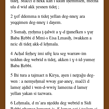
tideț. Mačči d nekk kan i kkun iḥemmlen, meɛna
ula d wid akk yesnen tideț ;
2 ɣef ddemma n tideț yellan deg-nneɣ ara
yeqqimen deg-nneɣ i dayem.
3 Ssmaḥ, ṛṛeḥma ț-țalwit a ɣ-d țțunefken s ɣuṛ
Baba Ṛebbi d Mmi-s Ɛisa Lmasiḥ, iwakken a
nɛic di tideț akk-d leḥmala.
4 Acḥal feṛḥeɣ imi ufiɣ kra seg warraw-im
teddun deg webrid n tideț, akken i ɣ-t-id-yumeṛ
Baba Ṛebbi.
5 Ihi tura a tajmaɛt n Kirya, ayen i nețṛaǧu deg-
wen : a nemyeḥmal wway gar-aneɣ, mačči d
lameṛ ajdid i wen-d-wwiɣ lameɛna d lameṛ
yellan yakan si tazwara.
6 Leḥmala, d m’ara nțeddu deg webrid n Sidi
Ṛebbi nḥerrez lumuṛat-is. S lameṛ-agi i teslam si