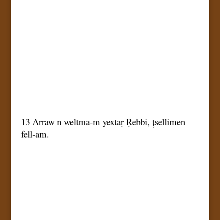
13 Arraw n weltma-m yextaṛ Ṛebbi, țsellimen
fell-am.