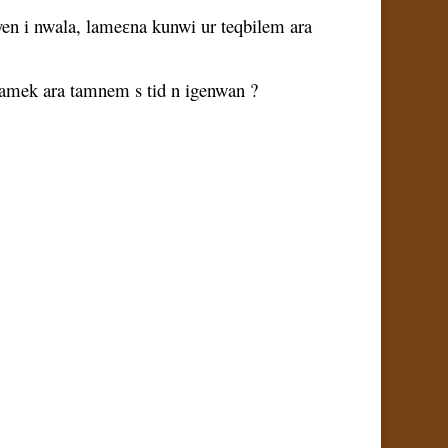
wayen i nwala, lameɛna kunwi ur teqbilem ara
 amek ara tamnem s tid n igenwan ?