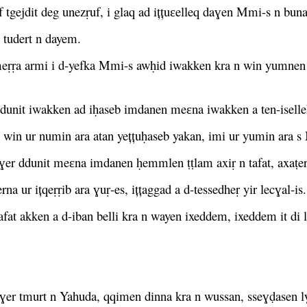
tgejdit deg unezṛuf, i glaq ad ițțuɛelleq daɣen Mmi-s n bu
 tudert n dayem.
ṛṛa armi i d-yefka Mmi-s awḥid iwakken kra n win yumnen yi
ddunit iwakken ad iḥaseb imdanen meɛna iwakken a ten-iselle
 win ur numin ara atan yețțuḥaseb yakan, imi ur yumin ara s
d ɣer ddunit meɛna imdanen ḥemmlen ṭṭlam axiṛ n tafat, axaṭe
 ur ițqeṛṛib ara ɣuṛ-es, ițțaggad a d-tessedheṛ yir lecɣal-is.
 tafat akken a d-iban belli kra n wayen ixeddem, ixeddem it di l
n ɣer tmurt n Yahuda, qqimen dinna kra n wussan, sseɣḍasen