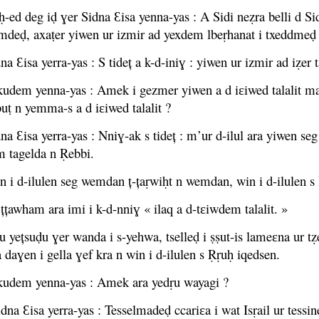
uḥ-ed deg iḍ ɣer Sidna Ɛisa yenna-yas : A Sidi neẓra belli d S
mdeḍ, axaṭer yiwen ur izmir ad yexdem lbeṛhanat i txeddmeḍ 
na Ɛisa yerra-yas : S tideț a k-d-iniɣ : yiwen ur izmir ad iẓer
kudem yenna-yas : Amek i gezmer yiwen a d iɛiwed talalit ma
uṭ n yemma-s a d iɛiwed talalit ?
na Ɛisa yerra-yas : Nniɣ-ak s tideț : m’ur d-ilul ara yiwen seg 
 tagelda n Ṛebbi.
 i d-ilulen seg wemdan ț-țaṛwiḥt n wemdan, win i d-ilulen s Ṛ
țțawham ara imi i k-d-nniɣ « ilaq a d-tɛiwdem talalit. »
u yețsuḍu ɣer wanda i s-yehwa, tselleḍ i ṣṣut-is lameɛna ur t
daɣen i gella ɣef kra n win i d-ilulen s Ṛṛuḥ iqedsen.
kudem yenna-yas : Amek ara yedṛu wayagi ?
dna Ɛisa yerra-yas : Tesselmadeḍ ccariɛa i wat Isṛail ur tessin