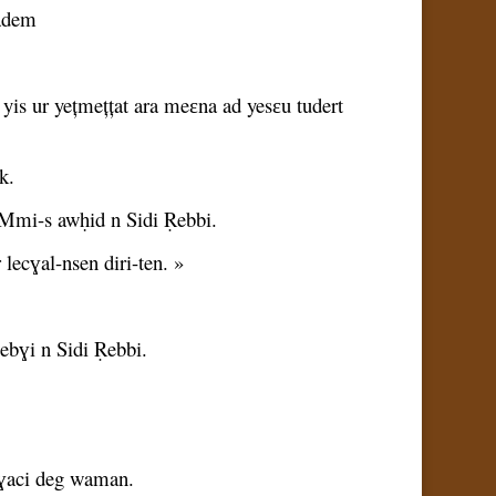
nadem
s ur yețmețțat ara meɛna ad yesɛu tudert
k.
 Mmi-s awḥid n Sidi Ṛebbi.
r lecɣal-nsen diri-ten. »
ebɣi n Sidi Ṛebbi.
 lɣaci deg waman.