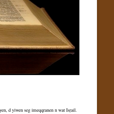
yen, d yiwen seg imeqqranen n wat Isṛail.