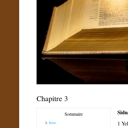
Chapitre 3
Sidn
Sommaire
1 Yel
1.
Intro