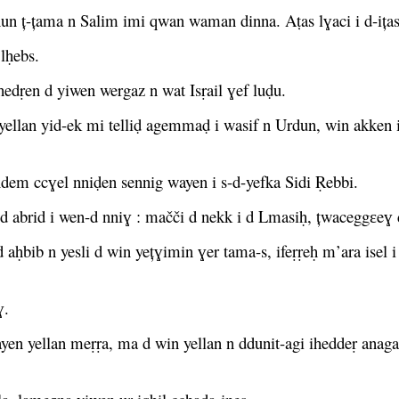
un ț-țama n Salim imi qwan waman dinna. Aṭas lɣaci i d-ițas
lḥebs.
dṛen d yiwen wergaz n wat Isṛail ɣef luḍu.
yellan yid-ek mi telliḍ agemmaḍ i wasif n Urdun, win akken i ɣ
xdem ccɣel nniḍen sennig wayen i s-d-yefka Sidi Ṛebbi.
 abrid i wen-d nniɣ : mačči d nekk i d Lmasiḥ, țwaceggɛeɣ 
̣bib n yesli d win yețɣimin ɣer tama-s, ifeṛṛeḥ m’ara isel i ṣ
ɣ.
yen yellan meṛṛa, ma d win yellan n ddunit-agi iheddeṛ anag