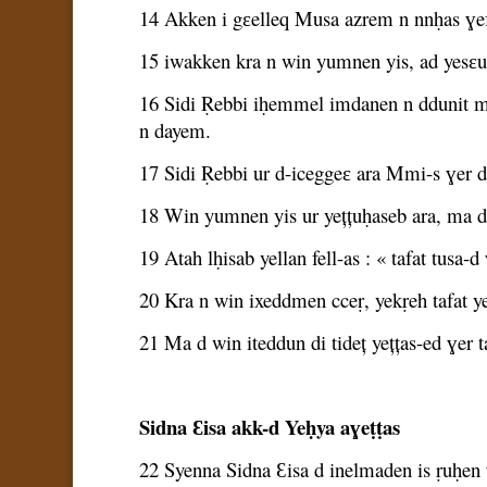
14 Akken i gɛelleq Musa azrem n nnḥas ɣef 
15 iwakken kra n win yumnen yis, ad yesɛu
16 Sidi Ṛebbi iḥemmel imdanen n ddunit me
n dayem.
17 Sidi Ṛebbi ur d-iceggeɛ ara Mmi-s ɣer 
18 Win yumnen yis ur yețțuḥaseb ara, ma d
19 Atah lḥisab yellan fell-as : « tafat tusa-
20 Kra n win ixeddmen cceṛ, yekṛeh tafat yerna
21 Ma d win iteddun di tideț yețțas-ed ɣer
Sidna Ɛisa akk-d Yeḥya aɣeṭṭas
22 Syenna Sidna Ɛisa d inelmaden is ṛuḥe