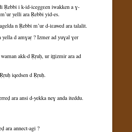
idi Ṛebbi i k-id-iceggɛen iwakken a ɣ-
m’ur yelli ara Ṛebbi yid-es.
 tagelda n Ṛebbi m’ur d-iɛawed ara talalit.
 yella d amɣaṛ ? Izmer ad yuɣal ɣer
waman akk-d Ṛṛuḥ, ur ițțizmir ara ad
ṛuḥ iqedsen d Ṛṛuḥ.
ẓerreḍ ara ansi d-yekka neɣ anda iteddu.
eḍ ara annect-agi ?