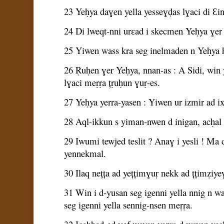
23 Yeḥya daɣen yella yesseɣḍas lɣaci di Ɛin
24 Di lweqt-nni urɛad i skecmen Yeḥya ɣer 
25 Yiwen wass kra seg inelmaden n Yeḥya he
26 Ṛuḥen ɣer Yeḥya, nnan-as : A Sidi, win 
lɣaci meṛṛa țṛuḥun ɣuṛ-es.
27 Yeḥya yerra-yasen : Yiwen ur izmir ad i
28 Aql-ikkun s yiman-nwen d inigan, acḥal d
29 Iwumi tewjed teslit ? Anaɣ i yesli ! Ma d ah
yennekmal.
30 Ilaq nețța ad yețțimɣuṛ nekk ad țțimẓiye
31 Win i d-yusan seg igenni yella nnig n wa
seg igenni yella sennig-nsen meṛṛa.