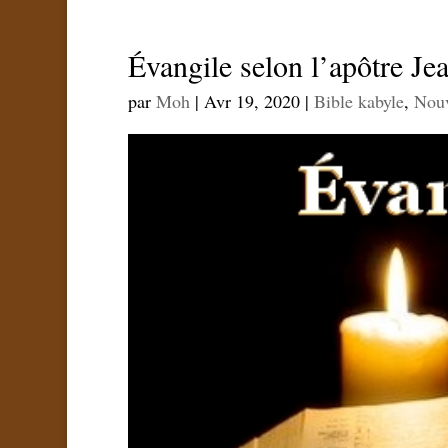
Évangile selon l’apôtre Je
par
Moh
|
Avr 19, 2020
|
Bible kabyle
,
Nouv