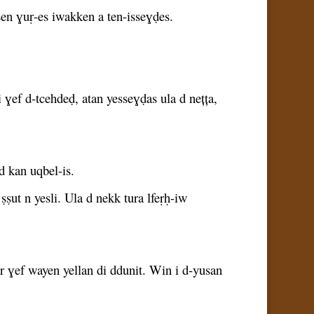
en ɣuṛ-es iwakken a ten-isseɣḍes.
ef d-tcehdeḍ, atan yesseɣḍas ula d nețța,
d kan uqbel-is.
ṣut n yesli. Ula d nekk tura lfeṛḥ-iw
ar ɣef wayen yellan di ddunit. Win i d-yusan