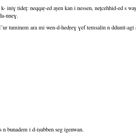
k- iniɣ tideț: neqqaṛ-ed ayen kan i nessen, nețcehhid-ed s 
da-nneɣ.
’ur tuminem ara mi wen-d-hedṛeɣ ɣef temsalin n ddunit-agi
 n bunadem i d-iṣubben seg igenwan.