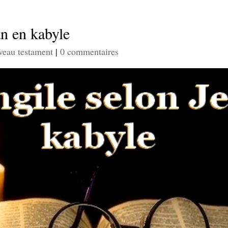
an en kabyle
eau testament
|
0 commentaires