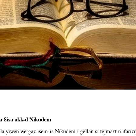
a Ɛisa akk-d Nikudem
la yiwen wergaz isem-is Nikudem i gellan si tejmaɛt n ifarizi