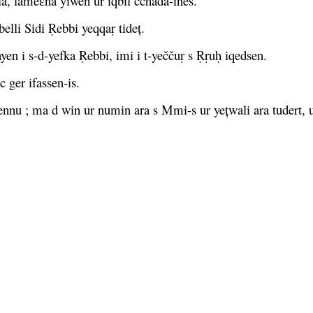
a, lameɛna yiwen ur iqbil cchada-ines.
li Sidi Ṛebbi yeqqaṛ tideț.
n i s-d-yefka Ṛebbi, imi i t-yeččuṛ s Ṛṛuḥ iqedsen.
 ger ifassen-is.
u ; ma d win ur numin ara s Mmi-s ur yețwali ara tudert, urr