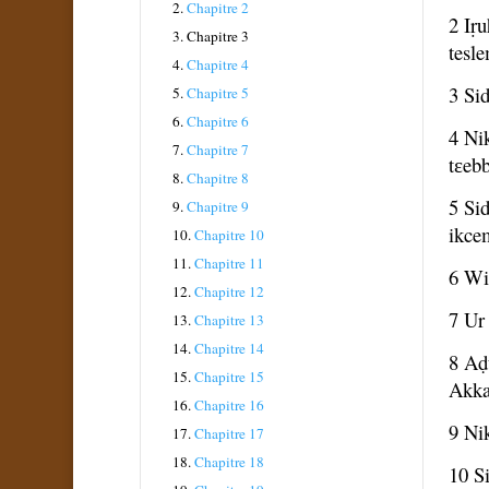
2.
Chapitre 2
2 Iṛ
3.
Chapitre 3
tesle
4.
Chapitre 4
3 Sid
5.
Chapitre 5
6.
Chapitre 6
4 Ni
7.
Chapitre 7
tɛebb
8.
Chapitre 8
5 Sid
9.
Chapitre 9
ikcem
10.
Chapitre 10
11.
Chapitre 11
6 Win
12.
Chapitre 12
7 Ur 
13.
Chapitre 13
14.
Chapitre 14
8 Aḍ
15.
Chapitre 15
Akka 
16.
Chapitre 16
9 Ni
17.
Chapitre 17
18.
Chapitre 18
10 Si