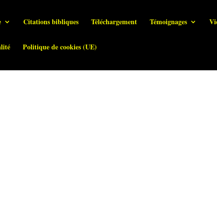
e
Citations bibliques
Téléchargement
Témoignages
Vi
lité
Politique de cookies (UE)