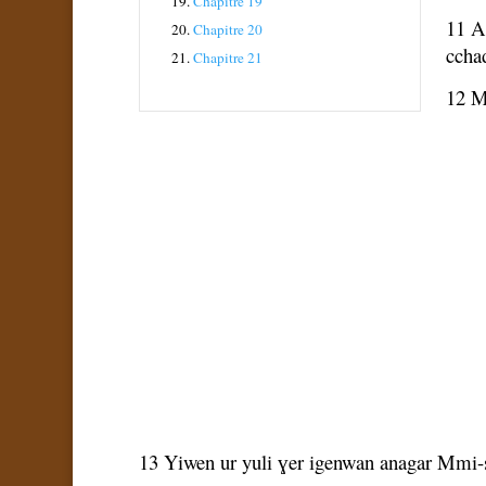
19.
Chapitre 19
11 A 
20.
Chapitre 20
ccha
21.
Chapitre 21
12 M
13 Yiwen ur yuli ɣer igenwan anagar Mmi-s