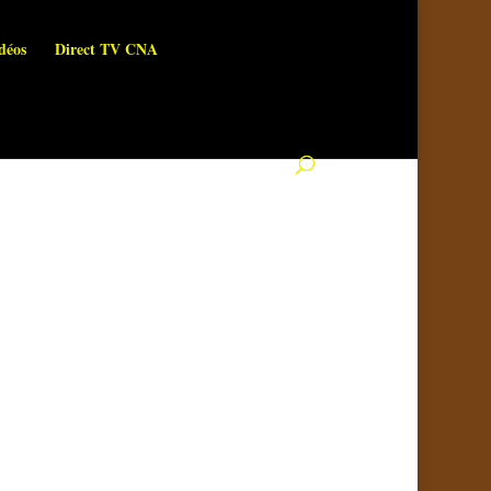
déos
Direct TV CNA