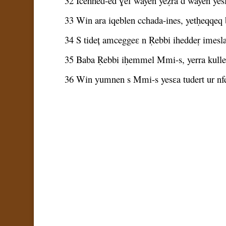
32 Icehhed-ed ɣef wayen yeẓra d wayen yesl
33 Win ara iqeblen cchada-ines, yetḥeqqeq bel
34 S tideț amceggeɛ n Ṛebbi iheddeṛ imeslaye
35 Baba Ṛebbi iḥemmel Mmi-s, yerra kullec
36 Win yumnen s Mmi-s yesɛa tudert ur nfenn