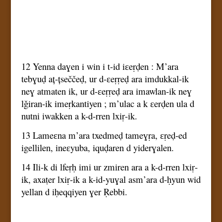
12 Yenna daɣen i win i t-id iɛeṛḍen : M’ara
tebɣuḍ aț-țseččeḍ, ur d-ɛeṛṛeḍ ara imdukkal-ik
neɣ atmaten ik, ur d-ɛeṛṛeḍ ara imawlan-ik neɣ
lǧiran-ik imeṛkantiyen ; m’ulac a k ɛerḍen ula d
nutni iwakken a k-d-rren lxiṛ-ik.
13 Lameɛna m’ara txedmeḍ tameɣṛa, ɛṛeḍ-ed
igellilen, ineɛyuba, iquḍaren d yiderɣalen.
14 Ili-k di lfeṛḥ imi ur zmiren ara a k-d-rren lxiṛ-
ik, axaṭer lxiṛ-ik a k-id-yuɣal asm’ara d-ḥyun wid
yellan d iḥeqqiyen ɣer Ṛebbi.