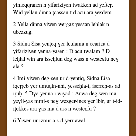
yimeqqranen n yifariziyen iwakken ad yefteṛ.
Wid yellan dinna țɛassan-t d acu ara yexdem.
2 Yella dinna yiwen wergaz yesɛan lehlak n
ubezzug.
3 Sidna Ɛisa yenṭeq ɣer lɛulama n ccariɛa d
yifariziyen yenna-yasen : D acu twalam ? D
leḥlal win ara isseḥlun deg wass n westeɛfu neɣ
ala ?
4 Imi yiwen deg-sen ur d-yenṭiq, Sidna Ɛisa
iqeṛṛeb ɣer umuḍin-nni, yesseḥla-t, iserreḥ-as ad
iṛuḥ. 5 Dɣa yenna i wiyaḍ : Anwa deg-wen ma
yeɣli-yas mmi-s neɣ wezger-ines ɣer lbir, ur t-id-
ițekkes ara ɣas ma d ass n westeɛfu ?
6 Yiwen ur izmir a s-d-yerr awal.