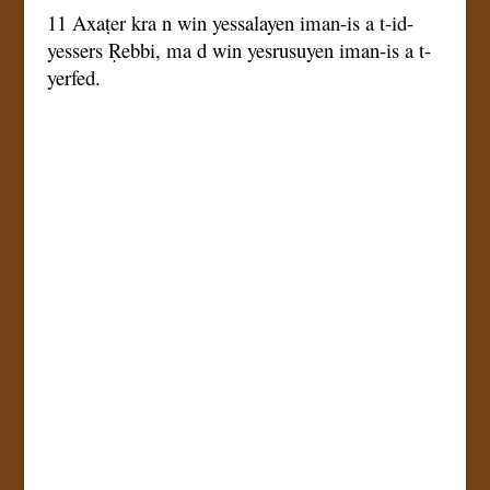
11 Axaṭer kra n win yessalayen iman-is a t-id-
yessers Ṛebbi, ma d win yesrusuyen iman-is a t-
yerfed.