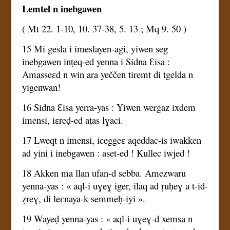
Lemtel n inebgawen
( Mt 22. 1-10, 10. 37-38, 5. 13 ; Mq 9. 50 )
15 Mi gesla i imeslayen-agi, yiwen seg
inebgawen inṭeq-ed yenna i Sidna Ɛisa :
Amasseɛd n win ara yeččen tiremt di tgelda n
yigenwan!
16 Sidna Ɛisa yerra-yas : Yiwen wergaz ixdem
imensi, iɛreḍ-ed aṭas lɣaci.
17 Lweqt n imensi, iceggeɛ aqeddac-is iwakken
ad yini i inebgawen : aset-ed ! Kullec iwjed !
18 Akken ma llan ufan-d sebba. Amezwaru
yenna-yas : « aql-i uɣeɣ iger, ilaq ad ṛuḥeɣ a t-id-
ẓreɣ, di leɛnaya-k semmeḥ-iyi ».
19 Wayeḍ yenna-yas : « aql-i uɣeɣ-d xemsa n