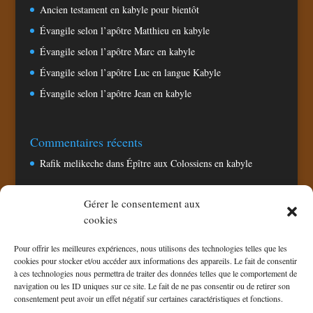
Ancien testament en kabyle pour bientôt
Évangile selon l’apôtre Matthieu en kabyle
Évangile selon l’apôtre Marc en kabyle
Évangile selon l’apôtre Luc en langue Kabyle
Évangile selon l’apôtre Jean en kabyle
Commentaires récents
Rafik melikeche
dans
Épître aux Colossiens en kabyle
Gérer le consentement aux
Pages
cookies
Accueil
Pour offrir les meilleures expériences, nous utilisons des technologies telles que les
Chaine TV CNA
cookies pour stocker et/ou accéder aux informations des appareils. Le fait de consentir
à ces technologies nous permettra de traiter des données telles que le comportement de
Politique de confidentialité
navigation ou les ID uniques sur ce site. Le fait de ne pas consentir ou de retirer son
Politique de cookies (UE)
consentement peut avoir un effet négatif sur certaines caractéristiques et fonctions.