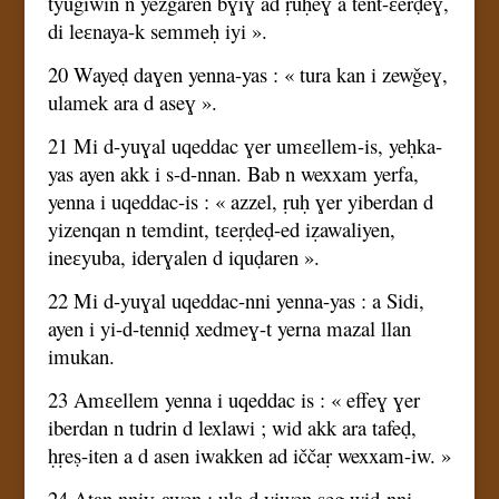
tyugiwin n yezgaren bɣiɣ ad ṛuḥeɣ a tent-ɛerḍeɣ,
di leɛnaya-k semmeḥ iyi ».
20 Wayeḍ daɣen yenna-yas : « tura kan i zewǧeɣ,
ulamek ara d aseɣ ».
21 Mi d-yuɣal uqeddac ɣer umɛellem-is, yeḥka-
yas ayen akk i s-d-nnan. Bab n wexxam yerfa,
yenna i uqeddac-is : « azzel, ṛuḥ ɣer yiberdan d
yizenqan n temdint, tɛeṛḍeḍ-ed iẓawaliyen,
ineɛyuba, iderɣalen d iquḍaren ».
22 Mi d-yuɣal uqeddac-nni yenna-yas : a Sidi,
ayen i yi-d-tenniḍ xedmeɣ-t yerna mazal llan
imukan.
23 Amɛellem yenna i uqeddac is : « effeɣ ɣer
iberdan n tudrin d lexlawi ; wid akk ara tafeḍ,
ḥṛeṣ-iten a d asen iwakken ad iččaṛ wexxam-iw. »
24 Atan nniɣ-awen : ula d yiwen seg wid-nni