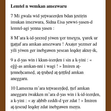
Lemtel n wemkan amezwaru
7 Mi gwala wid yețwaɛerḍen bdan țextiṛin
imukan imezwura, Sidna Ɛisa yewwi-yasen-d
lemtel-agi yenna yasen :
8 M’ara k-id-yeɛreḍ yiwen ɣer tmeɣṛa, ɣurek ur
țțaṭṭaf ara amkan amezwaru ! Axaṭer yezmer ad
yili yiwen ger inebgawen yesɛan leqdeṛ akteṛ-ik,
9 a d-yas win i kkun-iɛerḍen i sin a k-yini : «
eǧǧ-as amkan-nni i wagi ! » Imiren aț-
țenneḥcameḍ, aț-țṛuḥeḍ aț-țeṭṭfeḍ amkan
aneggaru.
10 Lameɛna m’ara tețwaɛeṛḍeḍ, ṭṭef amkan
aneggaru iwakken m’ara d-yas win i k-id-iɛerḍen,
a k-yini : « ay aḥbib ɛeddi-d ɣer zdat ! » Imiren
aț-țesɛuḍ leqdeṛ zdat inebgawen meṛṛa.