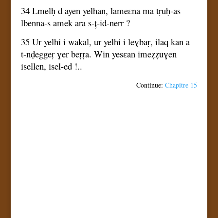
34 Lmelḥ d ayen yelhan, lameɛna ma tṛuḥ-as
lbenna-s amek ara s-ț-id-nerr ?
35 Ur yelhi i wakal, ur yelhi i leɣbaṛ, ilaq kan a
t-nḍeggeṛ ɣer beṛṛa. Win yesɛan imeẓẓuɣen
isellen, isel-ed !..
Continue:
Chapitre 15