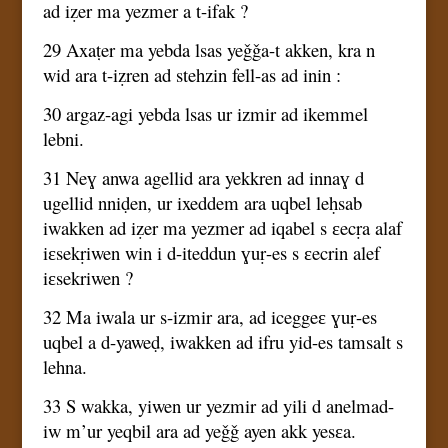
ad iẓer ma yezmer a t-ifak ?
29 Axaṭer ma yebda lsas yeǧǧa-t akken, kra n
wid ara t-iẓren ad stehzin fell-as ad inin :
30 argaz-agi yebda lsas ur izmir ad ikemmel
lebni.
31 Neɣ anwa agellid ara yekkren ad innaɣ d
ugellid nniḍen, ur ixeddem ara uqbel leḥsab
iwakken ad iẓer ma yezmer ad iqabel s ɛecṛa alaf
iɛsekṛiwen win i d-iteddun ɣuṛ-es s ɛecrin alef
iɛsekriwen ?
32 Ma iwala ur s-izmir ara, ad iceggeɛ ɣuṛ-es
uqbel a d-yaweḍ, iwakken ad ifru yid-es tamsalt s
lehna.
33 S wakka, yiwen ur yezmir ad yili d anelmad-
iw m’ur yeqbil ara ad yeǧǧ ayen akk yesɛa.