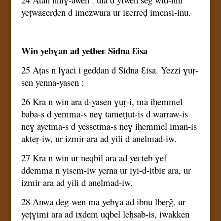
yețwaɛerḍen d imezwura ur iɛerreḍ imensi-inu.
Win yebɣan ad yetbeɛ Sidna Ɛisa
25 Aṭas n lɣaci i geddan d Sidna Ɛisa. Yezzi ɣuṛ-
sen yenna-yasen :
26 Kra n win ara d-yasen ɣuṛ-i, ma iḥemmel
baba-s d yemma-s neɣ tameṭṭut-is d warraw-is
neɣ ayetma-s d yessetma-s neɣ iḥemmel iman-is
akteṛ-iw, ur izmir ara ad yili d anelmad-iw.
27 Kra n win ur neqbil ara ad yeɛteb ɣef
ddemma n yisem-iw yerna ur iyi-d-itbiɛ ara, ur
izmir ara ad yili d anelmad-iw.
28 Anwa deg-wen ma yebɣa ad ibnu lbeṛǧ, ur
yețɣimi ara ad ixdem uqbel leḥsab-is, iwakken