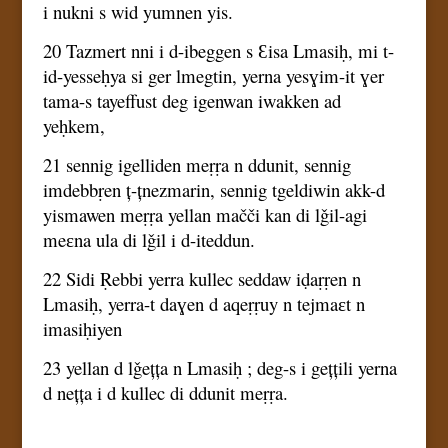
i nukni s wid yumnen yis.
20 Tazmert nni i d-ibeggen s Ɛisa Lmasiḥ, mi t-
id-yesseḥya si ger lmegtin, yerna yesɣim-it ɣer
tama-s tayeffust deg igenwan iwakken ad
yeḥkem,
21 sennig igelliden meṛṛa n ddunit, sennig
imdebbṛen ț-țnezmarin, sennig tgeldiwin akk-d
yismawen meṛṛa yellan mačči kan di lǧil-agi
meɛna ula di lǧil i d-iteddun.
22 Sidi Ṛebbi yerra kullec seddaw iḍaṛṛen n
Lmasiḥ, yerra-t daɣen d aqeṛṛuy n tejmaɛt n
imasiḥiyen
23 yellan d lǧețța n Lmasiḥ ; deg-s i gețțili yerna
d nețța i d kullec di ddunit meṛṛa.