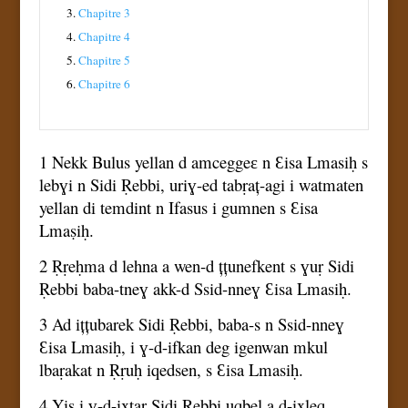
3.
Chapitre 3
4.
Chapitre 4
5.
Chapitre 5
6.
Chapitre 6
1 Nekk Bulus yellan d amceggeɛ n Ɛisa Lmasiḥ s
lebɣi n Sidi Ṛebbi, uriɣ-ed tabṛaț-agi i watmaten
yellan di temdint n Ifasus i gumnen s Ɛisa
Lmaṣiḥ.
2 Ṛṛeḥma d lehna a wen-d țțunefkent s ɣuṛ Sidi
Ṛebbi baba-tneɣ akk-d Ssid-nneɣ Ɛisa Lmasiḥ.
3 Ad ițțubarek Sidi Ṛebbi, baba-s n Ssid-nneɣ
Ɛisa Lmasiḥ, i ɣ-d-ifkan deg igenwan mkul
lbaṛakat n Ṛṛuḥ iqedsen, s Ɛisa Lmasiḥ.
4 Yis i ɣ-d-ixtaṛ Sidi Ṛebbi uqbel a d-ixleq