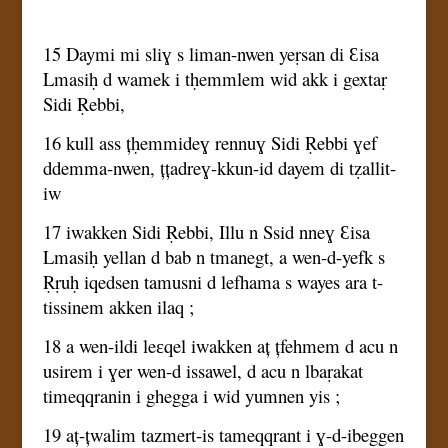
15 Daymi mi sliɣ s liman-nwen yeṛsan di Ɛisa
Lmasiḥ d wamek i tḥemmlem wid akk i gextaṛ
Sidi Ṛebbi,
16 kull ass țḥemmideɣ rennuɣ Sidi Ṛebbi ɣef
ddemma-nwen, țțadreɣ-kkun-id dayem di tẓallit-
iw
17 iwakken Sidi Ṛebbi, Illu n Ssid nneɣ Ɛisa
Lmasiḥ yellan d bab n tmanegt, a wen-d-yefk s
Ṛṛuḥ iqedsen tamusni d lefhama s wayes ara t-
tissinem akken ilaq ;
18 a wen-ildi leɛqel iwakken aț țfehmem d acu n
usirem i ɣer wen-d issawel, d acu n lbaṛakat
timeqqranin i ghegga i wid yumnen yis ;
19 aț-țwalim tazmert-is tameqqrant i ɣ-d-ibeggen