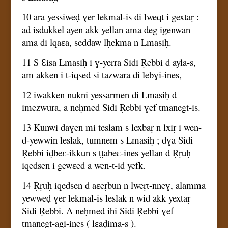
10 ara yessiweḍ ɣer lekmal-is di lweqt i gextaṛ :
ad isdukkel ayen akk yellan ama deg igenwan
ama di lqaɛa, seddaw lḥekma n Lmasiḥ.
11 S Ɛisa Lmasiḥ i ɣ-yerra Sidi Ṛebbi d ayla-s,
am akken i t-iqsed si tazwara di lebɣi-ines,
12 iwakken nukni yessarmen di Lmasiḥ d
imezwura, a neḥmed Sidi Ṛebbi ɣef tmanegt-is.
13 Kunwi daɣen mi teslam s lexbaṛ n lxiṛ i wen-
d-yewwin leslak, tumnem s Lmasiḥ ; dɣa Sidi
Ṛebbi iḍbeɛ-ikkun s ṭṭabeɛ-ines yellan d Ṛṛuḥ
iqedsen i gewɛed a wen-t-id yefk.
14 Ṛṛuḥ iqedsen d aɛeṛbun n lweṛt-nneɣ, alamma
yewweḍ ɣer lekmal-is leslak n wid akk yextaṛ
Sidi Ṛebbi. A neḥmed ihi Sidi Ṛebbi ɣef
tmanegt-agi-ines ( lɛaḍima-s ).