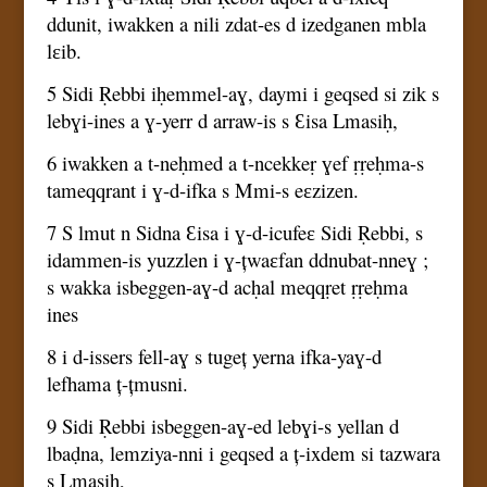
ddunit, iwakken a nili zdat-es d izedganen mbla
lɛib.
5 Sidi Ṛebbi iḥemmel-aɣ, daymi i geqsed si zik s
lebɣi-ines a ɣ-yerr d arraw-is s Ɛisa Lmasiḥ,
6 iwakken a t-neḥmed a t-ncekkeṛ ɣef ṛṛeḥma-s
tameqqrant i ɣ-d-ifka s Mmi-s eɛzizen.
7 S lmut n Sidna Ɛisa i ɣ-d-icufeɛ Sidi Ṛebbi, s
idammen-is yuzzlen i ɣ-țwaɛfan ddnubat-nneɣ ;
s wakka isbeggen-aɣ-d acḥal meqqṛet ṛṛeḥma
ines
8 i d-issers fell-aɣ s tugeț yerna ifka-yaɣ-d
lefhama ț-țmusni.
9 Sidi Ṛebbi isbeggen-aɣ-ed lebɣi-s yellan d
lbaḍna, lemziya-nni i geqsed a ț-ixdem si tazwara
s Lmasiḥ,