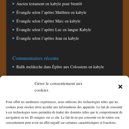
Ancien testament en kabyle pour bientôt
Évangile selon l’apôtre Matthieu en kabyle
Évangile selon l’apôtre Marc en kabyle
Évangile selon l’apôtre Luc en langue Kabyle
Évangile selon l’apôtre Jean en kabyle
Commentaires récents
Rafik melikeche
dans
Épître aux Colossiens en kabyle
Gérer le consentement aux
Pages
cookies
Accueil
Pour offrir les meilleures expériences, nous utilisons des technologies telles que les
Chaine TV CNA
cookies pour stocker et/ou accéder aux informations des appareils. Le fait de consentir
à ces technologies nous permettra de traiter des données telles que le comportement de
Politique de confidentialité
navigation ou les ID uniques sur ce site. Le fait de ne pas consentir ou de retirer son
Politique de cookies (UE)
consentement peut avoir un effet négatif sur certaines caractéristiques et fonctions.