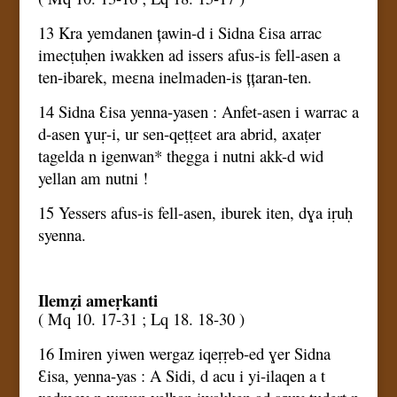
13 Kra yemdanen țawin-d i Sidna Ɛisa arrac
imecṭuḥen iwakken ad issers afus-is fell-asen a
ten-ibarek, meɛna inelmaden-is țțaran-ten.
14 Sidna Ɛisa yenna-yasen : Anfet-asen i warrac a
d-asen ɣuṛ-i, ur sen-qeṭṭɛet ara abrid, axaṭer
tagelda n igenwan* thegga i nutni akk-d wid
yellan am nutni !
15 Yessers afus-is fell-asen, iburek iten, dɣa iṛuḥ
syenna.
Ilemẓi ameṛkanti
( Mq 10. 17-31 ; Lq 18. 18-30 )
16 Imiren yiwen wergaz iqeṛṛeb-ed ɣer Sidna
Ɛisa, yenna-yas : A Sidi, d acu i yi-ilaqen a t