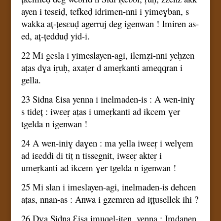
ayen i tesɛiḍ, tefkeḍ idrimen-nni i yimeɣban, s
wakka aț-țesɛuḍ agerruj deg igenwan ! Imiren as-
ed, aț-țedduḍ yid-i.
22 Mi gesla i yimeslayen-agi, ilemẓi-nni yeḥzen
aṭas dɣa iṛuḥ, axaṭer d ameṛkanti ameqqran i
gella.
23 Sidna Ɛisa yenna i inelmaden-is : A wen-iniɣ
s tideț : iwɛeṛ aṭas i umeṛkanti ad ikcem ɣer
tgelda n igenwan !
24 A wen-iniɣ daɣen : ma yella iwɛeṛ i welɣem
ad iɛeddi di tiṭ n tissegnit, iwɛeṛ akteṛ i
umeṛkanti ad ikcem ɣer tgelda n igenwan !
25 Mi slan i imeslayen-agi, inelmaden-is dehcen
aṭas, nnan-as : Anwa i gzemren ad ițțusellek ihi ?
26 Dɣa Sidna Ɛisa imuqel-iten, yenna : Imdanen