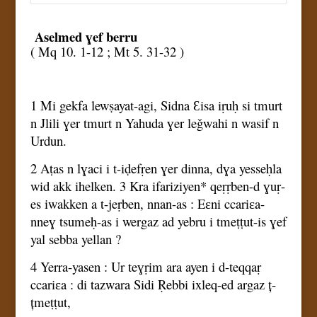
Aselmed ɣef berru
( Mq 10. 1-12 ; Mt 5. 31-32 )
1 Mi gekfa lewṣayat-agi, Sidna Ɛisa iṛuḥ si tmurt
n Jlili ɣer tmurt n Yahuda ɣer leǧwahi n wasif n
Urdun.
2 Aṭas n lɣaci i t-iḍefṛen ɣer dinna, dɣa yesseḥla
wid akk ihelken. 3 Kra ifariziyen* qeṛṛben-d ɣuṛ-
es iwakken a t-jeṛben, nnan-as : Eɛni ccariɛa-
nneɣ tsumeḥ-as i wergaz ad yebru i tmeṭṭut-is ɣef
yal sebba yellan ?
4 Yerra-yasen : Ur teɣṛim ara ayen i d-teqqaṛ
ccariɛa : di tazwara Sidi Ṛebbi ixleq-ed argaz ț-
țmeṭṭut,