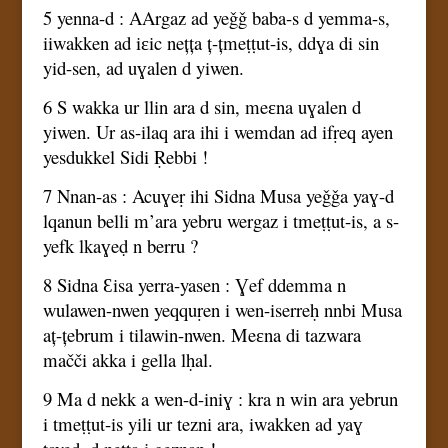
5 yenna-d : AArgaz ad yeǧǧ baba-s d yemma-s,
iiwakken ad iɛic nețța ț-țmeṭṭut-is, ddɣa di sin
yid-sen, ad uɣalen d yiwen.
6 S wakka ur llin ara d sin, meɛna uɣalen d
yiwen. Ur as-ilaq ara ihi i wemdan ad ifṛeq ayen
yesdukkel Sidi Ṛebbi !
7 Nnan-as : Acuɣeṛ ihi Sidna Musa yeǧǧa yaɣ-d
lqanun belli m’ara yebru wergaz i tmeṭṭut-is, a s-
yefk lkaɣeḍ n berru ?
8 Sidna Ɛisa yerra-yasen : Ɣef ddemma n
wulawen-nwen yeqquṛen i wen-iserreḥ nnbi Musa
aț-țebrum i tilawin-nwen. Meɛna di tazwara
mačči akka i gella lḥal.
9 Ma d nekk a wen-d-iniɣ : kra n win ara yebrun
i tmeṭṭut-is yili ur tezni ara, iwakken ad yaɣ