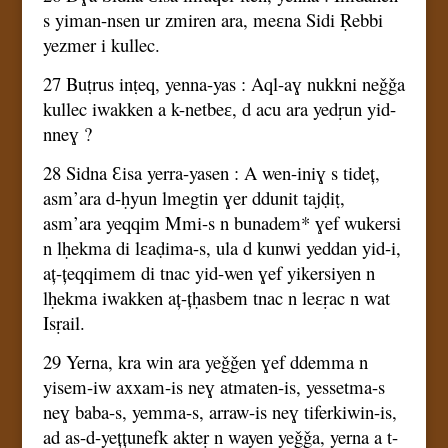
s yiman-nsen ur zmiren ara, meɛna Sidi Ṛebbi
yezmer i kullec.
27 Buṭrus inṭeq, yenna-yas : Aql-aɣ nukkni neǧǧa
kullec iwakken a k-netbeɛ, d acu ara yedṛun yid-
nneɣ ?
28 Sidna Ɛisa yerra-yasen : A wen-iniɣ s tideț,
asm’ara d-ḥyun lmegtin ɣer ddunit tajḍiṭ,
asm’ara yeqqim Mmi-s n bunadem* ɣef wukersi
n lḥekma di lɛaḍima-s, ula d kunwi yeddan yid-i,
aț-țeqqimem di tnac yid-wen ɣef yikersiyen n
lḥekma iwakken aț-țḥasbem tnac n leɛṛac n wat
Isṛail.
29 Yerna, kra win ara yeǧǧen ɣef ddemma n
yisem-iw axxam-is neɣ atmaten-is, yessetma-s
neɣ baba-s, yemma-s, arraw-is neɣ tiferkiwin-is,
ad as-d-yețțunefk akteṛ n wayen yeǧǧa, yerna a t-