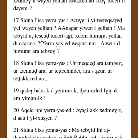
xedmeɣ n wayen yelhan iwakken ad sɛuɣ tudert n
dayem ?
17 Sidna Ɛisa yerra-yas : Acuɣeṛ i yi-testeqsayeḍ
ɣef wayen yelhan ? AAnagar yiwen i gelhan ! Ma
tebɣiḍ aț-țesɛuḍ tudert-agi, xdem lumuṛat yellan
di ccariɛa. YYerra-yas-ed weqcic-nni : Anwi i d
lumuṛat ara tebɛeɣ ?
18 Sidna Ɛisa yerra-yas : Ur tneqqeḍ ara tamgeṛṭ,
ur tzennuḍ ara, ur tețțcehhideḍ ara s ẓẓur, ur
tețțakkṛreḍ ara,
19 qadeṛ baba-k d yemma-k, tḥemmleḍ lɣiṛ-ik
am yiman-ik !
20 Aqcic-nni yerra-yas-ed : Ayagi akk xedmeɣ-t,
d acu i yi-ixuṣṣen ?
21 Sidna Ɛisa yenna-yas : Ma tebɣiḍ ihi aț-
țkemleḍ deg webrid n Sidi Ṛebbi, ṛuḥ, zzenz akk