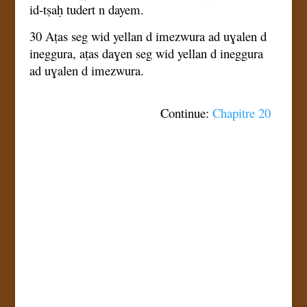
id-tṣaḥ tudert n dayem.
30 Aṭas seg wid yellan d imezwura ad uɣalen d
ineggura, aṭas daɣen seg wid yellan d ineggura
ad uɣalen d imezwura.
Continue: 
Chapitre 20