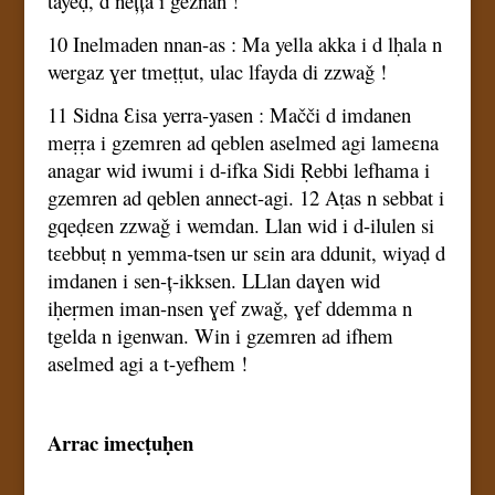
tayeḍ, d nețța i geznan !
10 Inelmaden nnan-as : Ma yella akka i d lḥala n
wergaz ɣer tmeṭṭut, ulac lfayda di zzwaǧ !
11 Sidna Ɛisa yerra-yasen : Mačči d imdanen
meṛṛa i gzemren ad qeblen aselmed agi lameɛna
anagar wid iwumi i d-ifka Sidi Ṛebbi lefhama i
gzemren ad qeblen annect-agi. 12 Aṭas n sebbat i
gqeḍɛen zzwaǧ i wemdan. Llan wid i d-ilulen si
tɛebbuṭ n yemma-tsen ur sɛin ara ddunit, wiyaḍ d
imdanen i sen-ț-ikksen. LLlan daɣen wid
iḥeṛmen iman-nsen ɣef zwaǧ, ɣef ddemma n
tgelda n igenwan. Win i gzemren ad ifhem
aselmed agi a t-yefhem !
Arrac imecṭuḥen