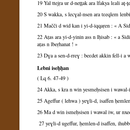
19 Yal ttejṛa ur d-nețțak ara lfakya lɛali aț-
20 S wakka, s lecɣal-nsen ara tɛeqlem lenbi
21 Mačči d wid kan i yi-d-iqqaṛen : « A 
22 Aṭas ara yi-d-yinin ass n lḥisab : « a Si
aṭas n lbeṛhanat ! »
23 Dɣa a sen-d-rreɣ : beɛdet akkin fell-i a 
Lebni iseḥḥan
( Lq 6. 47-49 )
24 Akka, s kra n win yesmeḥsisen i wawal-
25 Ageffur ( lehwa ) yeɣli-d, isaffen ḥemlen
26 Ma d win ismeḥsisen i wawal iw, ur nxe
27 yeɣli-d ugeffur, ḥemlen-d isaffen, ihubb