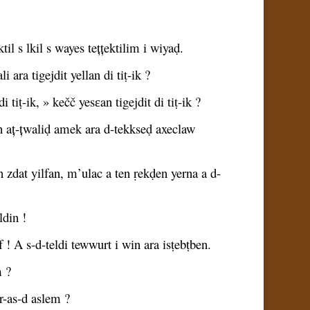
 s lkil s wayes tețțektilim i wiyaḍ.
i ara tigejdit yellan di tiṭ-ik ?
ṭ-ik, » kečč yesɛan tigejdit di tiṭ-ik ?
 aț-țwaliḍ amek ara d-tekkseḍ axeclaw
yen zdat yilfan, m’ulac a ten ṛekḍen yerna a d-
ldin !
f ! A s-d-teldi tewwurt i win ara isṭebṭben.
m ?
r-as-d aslem ?