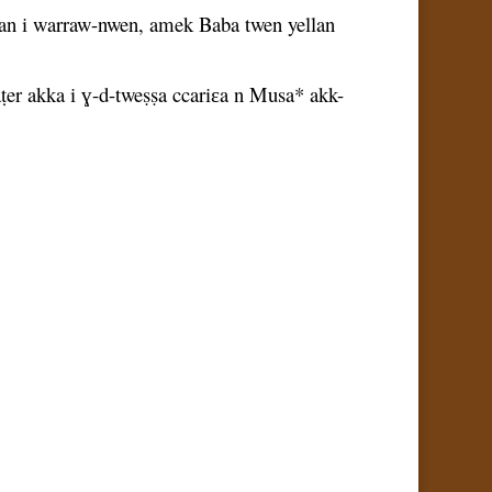
han i warraw-nwen, amek Baba twen yellan
̣er akka i ɣ-d-tweṣṣa ccariɛa n Musa* akk-