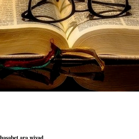
ḥasabet ara wiyaḍ