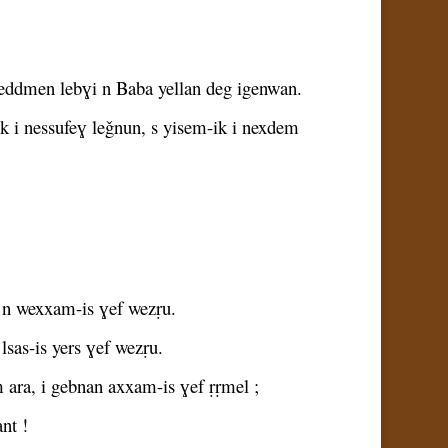
ixeddmen lebɣi n Baba yellan deg igenwan.
m-ik i nessufeɣ leǧnun, s yisem-ik i nexdem
 n wexxam-is ɣef wezṛu.
sas-is yers ɣef wezṛu.
ra, i gebnan axxam-is ɣef ṛṛmel ;
nt !