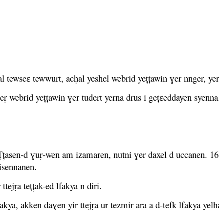
l tewseɛ tewwurt, acḥal yeshel webrid yețțawin ɣer nnger, yer
ṛ webrid yețțawin ɣer tudert yerna drus i gețɛeddayen syenna
Țțasen-d ɣuṛ-wen am izamaren, nutni ɣer daxel d uccanen. 1
g isennanen.
ttejṛa tețțak-ed lfakya n diri.
fakya, akken daɣen yir ttejṛa ur tezmir ara a d-tefk lfakya yelh