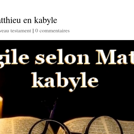
tthieu en kabyle
eau testament
|
0 commentaires