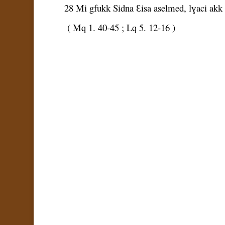
28 Mi gfukk Sidna Ɛisa aselmed, lɣaci akk w
( Mq 1. 40-45 ; Lq 5. 12-16 )