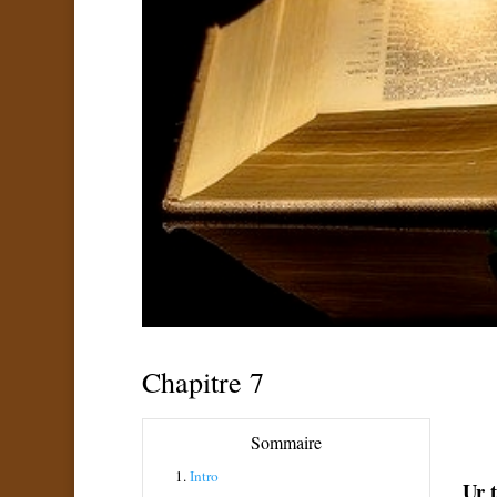
Chapitre 7
Sommaire
1.
Intro
Ur ț