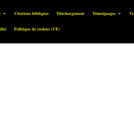
e
Citations bibliques
Téléchargement
Témoignages
Vi
lité
Politique de cookies (UE)