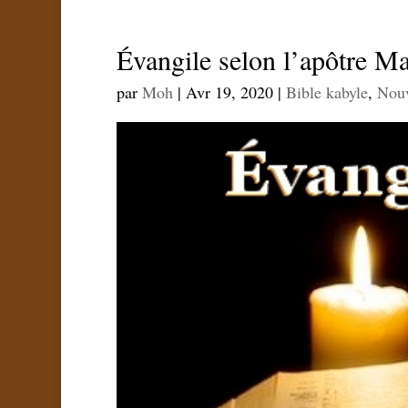
Évangile selon l’apôtre Ma
par
Moh
|
Avr 19, 2020
|
Bible kabyle
,
Nouv