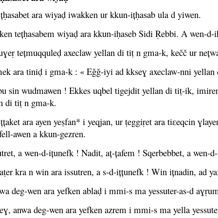
țḥasabet ara wiyaḍ iwakken ur kkun-ițḥasab ula d yiwen.
en tețḥasabem wiyaḍ ara kkun-iḥaseb Sidi Ṛebbi. A wen-d-iktil
ɣeṛ tețmuqquleḍ axeclaw yellan di tiṭ n gma-k, kečč ur nețwal
k ara tiniḍ i gma-k : « Eǧǧ-iyi ad kkseɣ axeclaw-nni yellan di ti
u sin wudmawen ! Ekkes uqbel tigejdit yellan di tiṭ-ik, imiren
n di tiṭ n gma-k.
țțaket ara ayen yeṣfan* i yeqjan, ur ṭeggiṛet ara tiɛeqcin ɣla
fell-awen a kkun-gezren.
tret, a wen-d-ițunefk ! Nadit, aț-țafem ! Sqerbebbet, a wen-d-
ṭer kra n win ara issutren, a s-d-ițțunefk ! Win ițnadin, ad ya
wa deg-wen ara yefken ablaḍ i mmi-s ma yessuter-as-d aɣṛu
eɣ, anwa deg-wen ara yefken azrem i mmi-s ma yella yessute