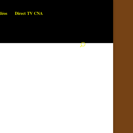
déos
Direct TV CNA