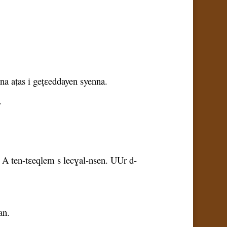
na aṭas i gețɛeddayen syenna.
.
6 A ten-tɛeqlem s lecɣal-nsen. UUr d-
an.