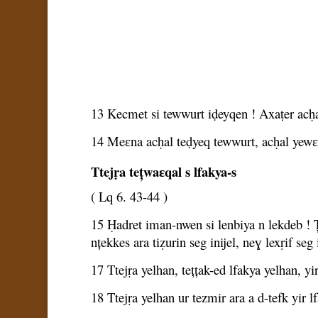
13 Kecmet si tewwurt iḍeyqen ! Axaṭer acḥa
14 Meɛna acḥal teḍyeq tewwurt, acḥal yewɛe
Ttejṛa tețwaɛqal s lfakya-s
( Lq 6. 43-44 )
15 Ḥadret iman-nwen si lenbiya n lekdeb ! 
nțekkes ara tiẓurin seg inijel, neɣ lexṛif se
17 Ttejṛa yelhan, tețțak-ed lfakya yelhan, yir 
18 Ttejṛa yelhan ur tezmir ara a d-tefk yir l