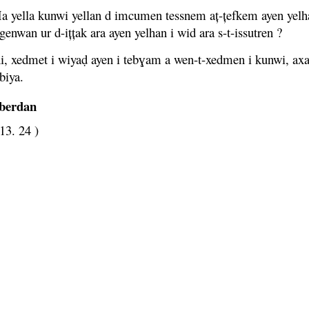
a yella kunwi yellan d imcumen tessnem aț-țefkem ayen yel
genwan ur d-ițțak ara ayen yelhan i wid ara s-t-issutren ?
i, xedmet i wiyaḍ ayen i tebɣam a wen-t-xedmen i kunwi, axat
biya.
iberdan
13. 24 )