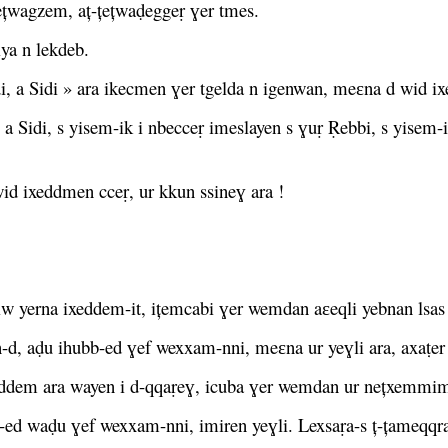
țețwagzem, aț-țețwaḍeggeṛ ɣer tmes.
ya n lekdeb.
Sidi, a Sidi » ara ikecmen ɣer tgelda n igenwan, meɛna d wid 
di a Sidi, s yisem-ik i nbecceṛ imeslayen s ɣuṛ Ṛebbi, s yise
wid ixeddmen cceṛ, ur kkun ssineɣ ara !
iw yerna ixeddem-it, ițemcabi ɣer wemdan aɛeqli yebnan lsas
-d, aḍu ihubb-ed ɣef wexxam-nni, meɛna ur yeɣli ara, axaṭer l
ddem ara wayen i d-qqaṛeɣ, icuba ɣer wemdan ur nețxemmim a
-ed waḍu ɣef wexxam-nni, imiren yeɣli. Lexsaṛa-s ț-țameqqra