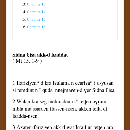
13.
Chapitre 13
14.
Chapitre 14
15.
Chapitre 15
16.
Chapitre 16
Sidna Ɛisa akk-d lɛaddat
( Mt 15. 1-9 )
1 Ifariziyen* d kra lɛulama n ccariɛa* i d-yusan
si temdint n Lquds, nnejmaɛen-d ɣer Sidna Ɛisa.
2 Walan kra seg inelmaden-is* tețțen aɣṛum
mbla ma ssarden ifassen-nsen, akken tella di
lɛadda-nsen.
3 Axaṭer ifariziyen akk-d wat Isṛail ur tețțen ara