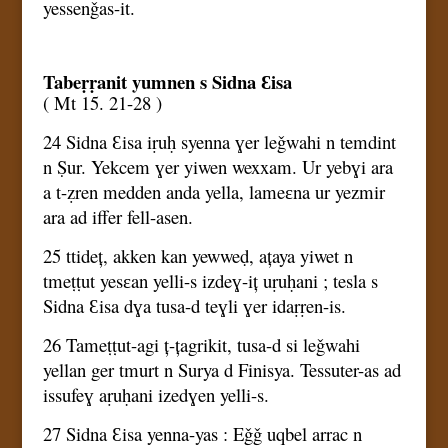
yessenǧas-it.
Tabeṛṛanit yumnen s Sidna Ɛisa
( Mt 15. 21-28 )
24 Sidna Ɛisa iṛuḥ syenna ɣer leǧwahi n temdint
n Ṣur. Yekcem ɣer yiwen wexxam. Ur yebɣi ara
a t-ẓren medden anda yella, lameɛna ur yezmir
ara ad iffer fell-asen.
25 ttideț, akken kan yewweḍ, ațaya yiwet n
tmeṭṭut yesɛan yelli-s izdeɣ-iț uṛuḥani ; tesla s
Sidna Ɛisa dɣa tusa-d teɣli ɣer idaṛṛen-is.
26 Tameṭṭut-agi ț-țagrikit, tusa-d si leǧwahi
yellan ger tmurt n Surya d Finisya. Tessuter-as ad
issufeɣ aṛuḥani izedɣen yelli-s.
27 Sidna Ɛisa yenna-yas : Eǧǧ uqbel arrac n