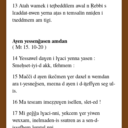
13 Atah wamek i tețbeddilem awal n Ṛebbi s
lɛaddat-nwen yerna aṭas n temsalin nniḍen i
txeddmem am tigi.
Ayen yessenǧasen amdan
( Mt 15. 10-20 )
14 Yessawel daɣen i lɣaci yenna yasen :
Smeḥset-iyi-d akk, tfehmem :
15 Mačči d ayen ikečmen ɣer daxel n wemdan
ara t-yesneǧsen, meɛna d ayen i d-ițeffɣen seg ul-
is.
16 Ma tesɛam imeẓẓuɣen isellen, slet-ed !
17 Mi geǧǧa lɣaci-nni, yekcem ɣer yiwen
wexxam, inelmaden-is ssutren as a sen-d-
issefhem lemtel nni.