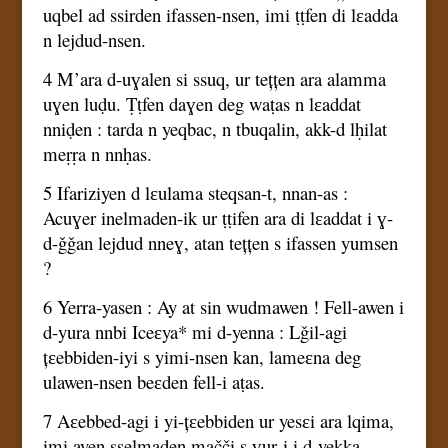
uqbel ad ssirden ifassen-nsen, imi ṭṭfen di lɛadda
n lejdud-nsen.
4 M’ara d-uɣalen si ssuq, ur tețțen ara alamma
uɣen luḍu. Ṭṭfen daɣen deg waṭas n lɛaddat
nniḍen : tarda n yeqbac, n tbuqalin, akk-d lḥilat
meṛṛa n nnḥas.
5 Ifariziyen d lɛulama steqsan-t, nnan-as :
Acuɣer inelmaden-ik ur ṭṭifen ara di lɛaddat i ɣ-
d-ǧǧan lejdud nneɣ, atan tețțen s ifassen yumsen
?
6 Yerra-yasen : Ay at sin wudmawen ! Fell-awen i
d-yura nnbi Iceɛya* mi d-yenna : Lǧil-agi
țɛebbiden-iyi s yimi-nsen kan, lameɛna deg
ulawen-nsen beɛden fell-i aṭas.
7 Aɛebbed-agi i yi-țɛebbiden ur yesɛi ara lqima,
imi ayen sselmaden mačči s ɣuṛ-i i d-yekka