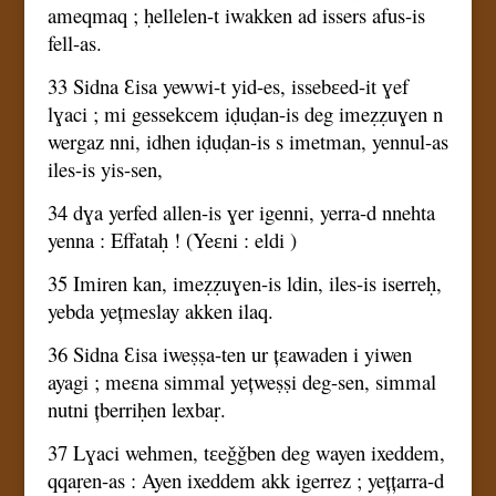
ameqmaq ; ḥellelen-t iwakken ad issers afus-is
fell-as.
33 Sidna Ɛisa yewwi-t yid-es, issebɛed-it ɣef
lɣaci ; mi gessekcem iḍuḍan-is deg imeẓẓuɣen n
wergaz nni, idhen iḍuḍan-is s imetman, yennul-as
iles-is yis-sen,
34 dɣa yerfed allen-is ɣer igenni, yerra-d nnehta
yenna : Effataḥ ! (Yeɛni : eldi )
35 Imiren kan, imeẓẓuɣen-is ldin, iles-is iserreḥ,
yebda yețmeslay akken ilaq.
36 Sidna Ɛisa iweṣṣa-ten ur țɛawaden i yiwen
ayagi ; meɛna simmal yețweṣṣi deg-sen, simmal
nutni țberriḥen lexbaṛ.
37 Lɣaci wehmen, tɛeǧǧben deg wayen ixeddem,
qqaṛen-as : Ayen ixeddem akk igerrez ; yețțarra-d