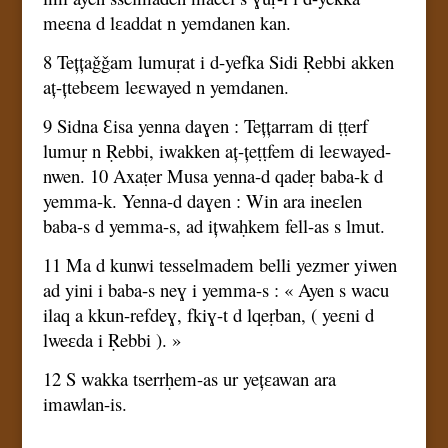
meɛna d lɛaddat n yemdanen kan.
8 Tețțaǧǧam lumuṛat i d-yefka Sidi Ṛebbi akken
aț-țtebɛem leɛwayed n yemdanen.
9 Sidna Ɛisa yenna daɣen : Tețțarram di ṭṭerf
lumuṛ n Ṛebbi, iwakken aț-țeṭṭfem di leɛwayed-
nwen. 10 Axaṭer Musa yenna-d qadeṛ baba-k d
yemma-k. Yenna-d daɣen : Win ara ineɛlen
baba-s d yemma-s, ad ițwaḥkem fell-as s lmut.
11 Ma d kunwi tesselmadem belli yezmer yiwen
ad yini i baba-s neɣ i yemma-s : « Ayen s wacu
ilaq a kkun-refdeɣ, fkiɣ-t d lqeṛban, ( yeɛni d
lweɛda i Ṛebbi ). »
12 S wakka tserrḥem-as ur yețɛawan ara
imawlan-is.