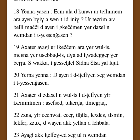
18 Yenna-yasen : Eɛni ula d kunwi ur tefhimem
ara ayen bɣiɣ a wen-t-id-iniɣ ? Ur teẓrim ara
belli mačči d ayen i gkeččmen ɣer daxel n
wemdan i t-yessenǧasen ?
19 Axaṭer ayagi ur ikeččem ara ɣer wul-is,
meɛna ɣer uɛebbuḍ-is, dɣa ad ițwadeggeṛ ɣer
beṛṛa. S wakka, i gesseḥlel Sidna Ɛisa yal lqut.
20 Yerna yenna : D ayen i d-ițeffɣen seg wemdan
i t-yessenǧasen.
21 Axaṭer si zdaxel n wul-is i d-țeffɣen yir
ixemmimen : asefsed, tukerḍa, timegṛaḍ,
22 zzna, yir ccehwat, cceṛ, tiḥila, lexdeɛ, tismin,
lekfeṛ, zzux, d wayen akk yellan d lehbala.
23 Ayagi akk ițeffeɣ-ed seg ul n wemdan