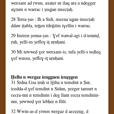
wexxam ad ṛwun, axaṭer ur ilaq ara a nḍeggeṛ
aɣṛum n warrac i yeqjan imecṭaḥ.
28 Terra-yas : Ih a Sidi, meɛna iqjan imecṭaḥ
ddaw ṭṭabla, tețțen tifețțitin iɣellin i warrac.
29 Imiren yenna-yas : Ɣef wawal-agi i d-tenniḍ,
ṛuḥ, yelli-m yeffeɣ-iț uṛuḥani.
30 Mi tewweḍ ɣer wexxam-is, tufa yelli-s teḍleq
ɣef wussu, yeffeɣ-iț uṛuḥani.
Ḥellu n wergaz iɛuggnen iɛuẓẓgen
31 Sidna Ɛisa iṛuḥ si lǧiha n temdint n Ṣur,
iɛedda-d ɣef temdint n Sidun, yezger tamurt n
ɛecṛa-nni n temdinin i deg llant ɛecṛa temdinin-
nni, yewweḍ ɣer lebḥeṛ n Jlili.
32 Wwin-as-d yiwen wergaz d aɛeẓẓug, d