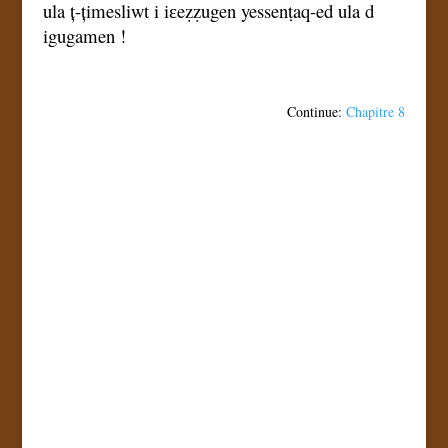
ula ț-țimesliwt i iɛeẓẓugen yessenṭaq-ed ula d
igugamen !
Continue:
Chapitre 8