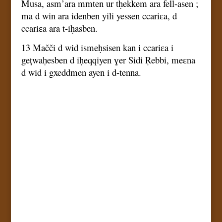
Musa, asm’ara mmten ur tḥekkem ara fell-asen ;
ma d win ara idenben yili yessen ccariɛa, d
ccariɛa ara t-iḥasben.
13 Mačči d wid ismeḥsisen kan i ccariɛa i
gețwaḥesben d iḥeqqiyen ɣer Sidi Ṛebbi, meɛna
d wid i gxeddmen ayen i d-tenna.