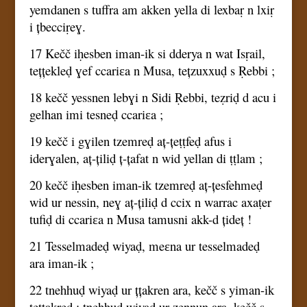
yemdanen s tuffra am akken yella di lexbaṛ n lxiṛ
i țbecciṛeɣ.
17 Kečč iḥesben iman-ik si dderya n wat Isṛail,
tețțekleḍ ɣef ccariɛa n Musa, tețzuxxuḍ s Ṛebbi ;
18 kečč yessnen lebɣi n Sidi Ṛebbi, teẓriḍ d acu i
gelhan imi tesneḍ ccariɛa ;
19 kečč i gɣilen tzemreḍ aț-țeṭṭfeḍ afus i
iderɣalen, aț-țiliḍ ț-țafat n wid yellan di ṭṭlam ;
20 kečč iḥesben iman-ik tzemreḍ aț-țesfehmeḍ
wid ur nessin, neɣ aț-țiliḍ d ccix n warrac axaṭer
tufiḍ di ccariɛa n Musa tamusni akk-d țideț !
21 Tesselmadeḍ wiyaḍ, meɛna ur tesselmadeḍ
ara iman-ik ;
22 tnehhuḍ wiyaḍ ur țțakren ara, kečč s yiman-ik
tețțakreḍ ; tnehhuḍ wiyaḍ ur zennun ara, kečč s