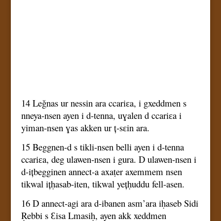
14 Leǧnas ur nessin ara ccariɛa, i gxeddmen s
nneya-nsen ayen i d-tenna, uɣalen d ccariɛa i
yiman-nsen ɣas akken ur ț-sɛin ara.
15 Beggnen-d s tikli-nsen belli ayen i d-tenna
ccariɛa, deg ulawen-nsen i gura. D ulawen-nsen i
d-ițbegginen annect-a axaṭer axemmem nsen
tikwal ițḥasab-iten, tikwal yețḥuddu fell-asen.
16 D annect-agi ara d-ibanen asm’ara iḥaseb Sidi
Ṛebbi s Ɛisa Lmasiḥ, ayen akk xeddmen