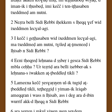
iman-ik i tḥusbeḍ, imi kečč i ten-ițḥasaben
txeddmeḍ am nutni.
2 Neẓra belli Sidi Ṛebbi iḥekkem s lḥeqq ɣef wid
ixeddmen lecɣal-agi.
3 I kečč i gețḥasaben wid ixeddmen lecɣal-agi,
ma txeddmeḍ am nutni, tɣileḍ aț-țmenɛeḍ i
lḥisab n Sidi Ṛebbi ?
4 Eɛni tḥeqṛeḍ leḥnana d ṣṣbeṛ i gesɛa Sidi Ṛebbi
mbla ceḥḥa ? Ur teẓriḍ ara belli iṣebber-ak s
leḥnana-s iwakken aț-țbeddleḍ tikli ?
5 Lameɛna kečč yesɣaṛayen ul-ik tugiḍ aț-
țbeddleḍ tikli, tețheggiḍ i yiman-ik lɛiqab
ameqqran i wass n lḥisab, ass i deg ara d-ibin
wurrif akk-d lḥeqq n Sidi Ṛebbi
6 ara yerren i mkul yiwen ayen yexdem .