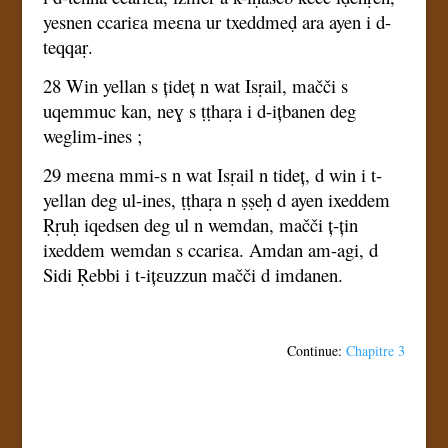
yesnen ccariɛa meɛna ur txeddmeḍ ara ayen i d-
teqqaṛ.
28 Win yellan s țideț n wat Isṛail, mačči s
uqemmuc kan, neɣ s ṭṭhaṛa i d-ițbanen deg
weglim-ines ;
29 meɛna mmi-s n wat Isṛail n tideț, d win i t-
yellan deg ul-ines, ṭṭhaṛa n ṣṣeḥ d ayen ixeddem
Ṛṛuḥ iqedsen deg ul n wemdan, mačči ț-țin
ixeddem wemdan s ccariɛa. Amdan am-agi, d
Sidi Ṛebbi i t-ițɛuzzun mačči d imdanen.
Continue:
Chapitre 3