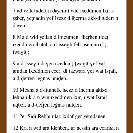
7 ad yefk tudert n dayem i wid ixeddmen lxiṛ s
ṣṣbeṛ, yețnadin ɣef lɛezz d lḥeṛma akk-d tudert n
dayem.
8 Ma d wid yellan d imcumen, ikeṛhen tideț,
ixeddmen lbaṭel, a d-isseɣli fell-asen urrif ț-
țwaɣit ;
9 a d-isseɣli daɣen ccedda ț-țwaɣit ɣef yal
amdan ixeddmen cceṛ, di tazwara ɣef wat Isṛail,
a d-ḍefṛen leǧnas nniḍen.
10 Meɛna a d-ițțunefk lɛezz d lḥeṛma akk-d
lehna i kra n win ixeddmen lxiṛ, i wat Isṛail
uqbel, a d-ḍefṛen leǧnas nniḍen.
11 ?er Sidi Ṛebbi ulac lxilaf ger yemdanen.
12 Kra n wid ara idenben, ur nessin ara ccariɛa n