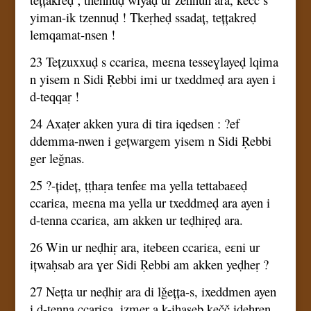
yiman-ik tzennuḍ ! Tkeṛheḍ ssadaț, tețțakreḍ
lemqamat-nsen !
23 Tețzuxxuḍ s ccariɛa, meɛna tesseɣlayeḍ lqima
n yisem n Sidi Ṛebbi imi ur txeddmeḍ ara ayen i
d-teqqaṛ !
24 Axaṭer akken yura di tira iqedsen : ?ef
ddemma-nwen i gețwargem yisem n Sidi Ṛebbi
ger leǧnas.
25 ?-țideț, ṭṭhaṛa tenfeɛ ma yella tettabaɛeḍ
ccariɛa, meɛna ma yella ur txeddmeḍ ara ayen i
d-tenna ccariɛa, am akken ur teḍhiṛeḍ ara.
26 Win ur neḍhiṛ ara, itebɛen ccariɛa, eɛni ur
ițwaḥsab ara ɣer Sidi Ṛebbi am akken yeḍheṛ ?
27 Nețta ur neḍhiṛ ara di lǧețța-s, ixeddmen ayen
i d-tenna ccariɛa, izmer a k-iḥaseb kečč iḍehṛen,